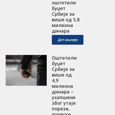
оштетили
буџет
Србије за
више од 5,8
милиона
динара
Детаљније
Оштетили
буџет
Србије за
више од
4,9
милиона
динара –
ухапшени
због утаје
пореза,
пореске