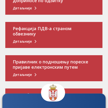
доприносе по одбитку
Детаљније
Рефакција ПДВ-а страном
обвезнику
Детаљније
Правилник о подношењу пореске
пријаве електронским путем
Детаљније
Потребно вам је пореско уверење?
Детаљније