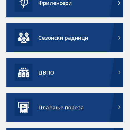
Фриленсери
Сезонски радници
ЦВПО
Плаћање пореза