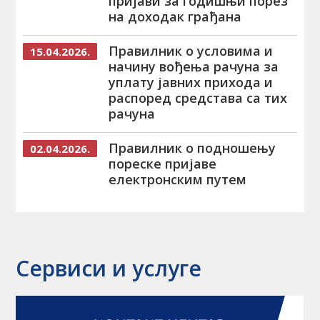
пријави за годишњи порез
на доходак грађана
Правилник о условима и
15.04.2026.
начину вођења рачуна за
уплату јавних прихода и
распоред средстава са тих
рачуна
Правилник о подношењу
02.04.2026.
пореске пријаве
електронским путем
Сервиси и услуге