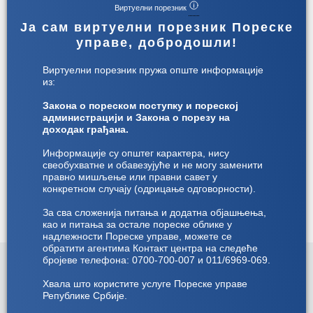
Виртуелни порезник
Ја сам виртуелни порезник Пореске
управе, добродошли!
Корисничко упутство за подношење
Виртуелни порезник пружа опште информације
пореске пријаве о обрачунатом
из:
годишњем порезу на доходак
грађанa
Закона о пореском поступку и пореској
администрацији и Закона о порезу на
Детаљније
доходак грађана.
Информације су општег карактера, нису
свеобухватне и обавезујуће и не могу заменити
правно мишљење или правни савет у
конкретном случају (одрицање одговорности).
За сва сложенија питања и додатна објашњења,
као и питања за остале пореске облике у
надлежности Пореске управе, можете се
обратити агентима Контакт центра на следеће
бројеве телефона: 0700-700-007 и 011/6969-069.
Хвала што користите услуге Пореске управе
Републике Србије.
Министарство финансија