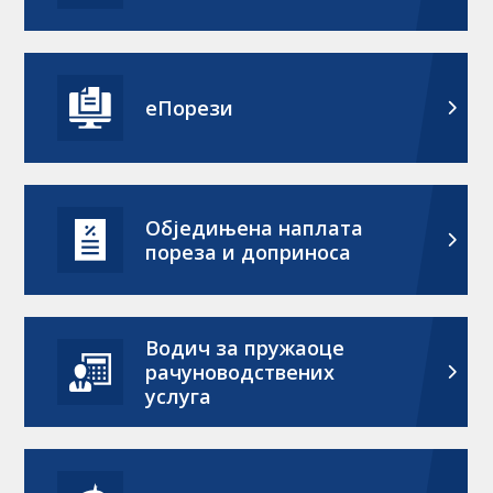
еПорези
Обједињена наплата
пореза и доприноса
Водич за пружаоце
рачуноводствених
услуга