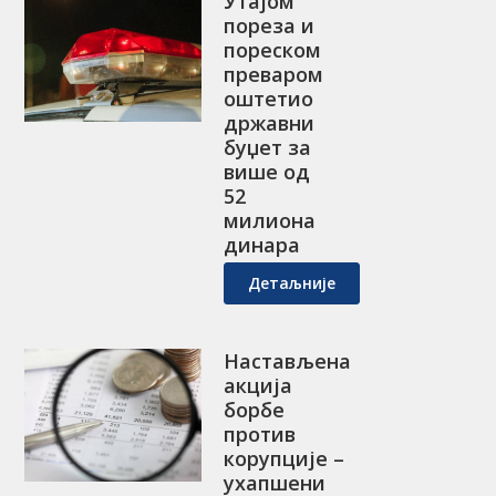
Утајом
пореза и
пореском
преваром
оштетио
државни
буџет за
више од
52
милиона
динара
Детаљније
Настављена
акција
борбе
против
корупције –
ухапшени