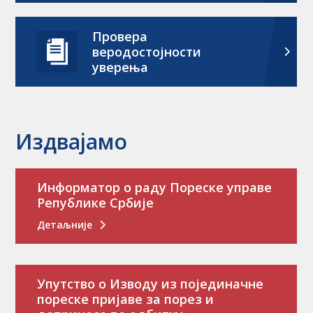
Провера
веродостојности
уверења
Издвајамо
Информатор о раду Пореске управе
Републике Србије
Детаљније
Упутство о Изводу из појединачне
пореске пријаве за порез и