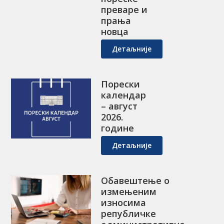
преваре и
прања
новца
Детаљније
Порески
календар
– август
2026.
године
Детаљније
Обавештење о
измењеним
износима
републичке