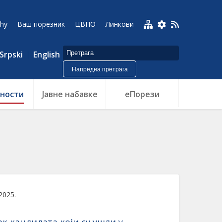
ћу
Ваш порезник
ЦВПО
Линкови
Srpski
English
Напредна претрага
ности
Jавне набавке
еПорези
 2025.