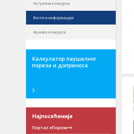
Актуелни конкурси
Вести и информације
Архива конкурса
Калкулатор паушалног
пореза и доприноса
Најпосећеније
Портал еПорези