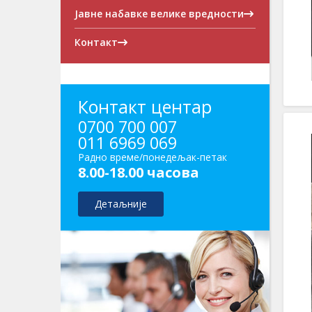
Јавне набавке велике вредности
Контакт
Контакт центар
0700 700 007
011 6969 069
Радно време/понедељак-петак
8.00-18.00 часова
Детаљније