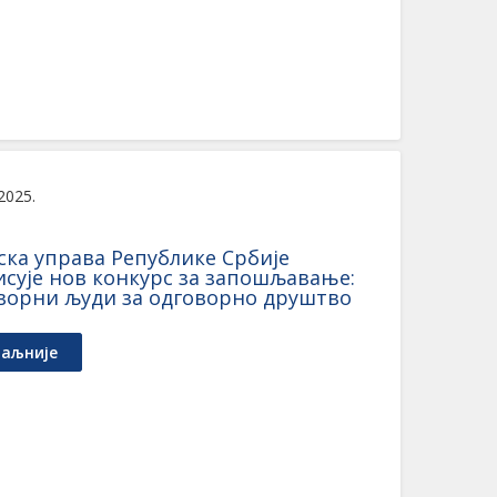
 2025.
ска управа Републике Србије
исује нов конкурс за запошљавање:
ворни људи за одговорно друштво
аљније