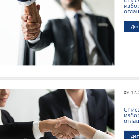
Списа
избо
оглаш
Дет
09. 12.
Списа
избо
оглаш
Дет