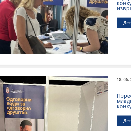
конк
извр
Дет
18. 06.
Поре
млад
конк
Дет