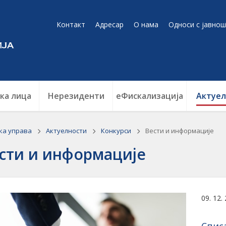
Контакт
Адресар
О нама
Односи с јавнош
ка лица
Нерезиденти
еФискализација
Актуел
ка управа
Актуелности
Конкурси
Вести и информације
сти и информације
09. 12.