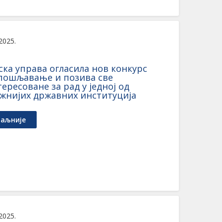
 2025.
ска управа огласила нов конкурс
апошљавање и позива све
ересоване за рад у једној од
ажнијих државних институција
аљније
 2025.