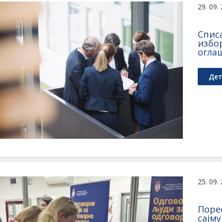
29. 09.
Списа
избо
оглаш
Дет
25. 09.
Поре
сајм