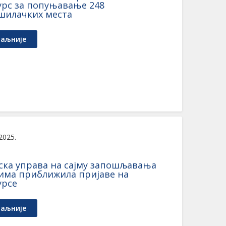
урс за попуњавање 248
шилачких места
аљније
 2025.
ска управа на сајму запошљавања
има приближила пријаве на
урсе
аљније