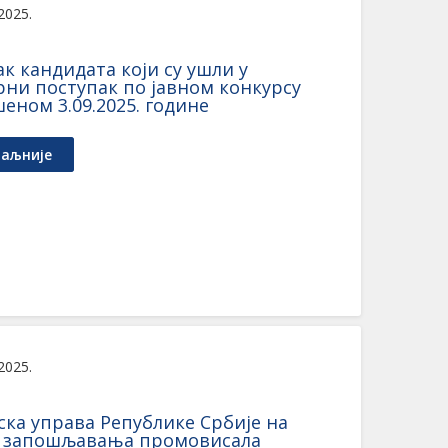
 2025.
к кандидата који су ушли у
рни поступак по јавном конкурсу
еном 3.09.2025. године
аљније
 2025.
ска управа Републике Србије на
у запошљавања промовисала