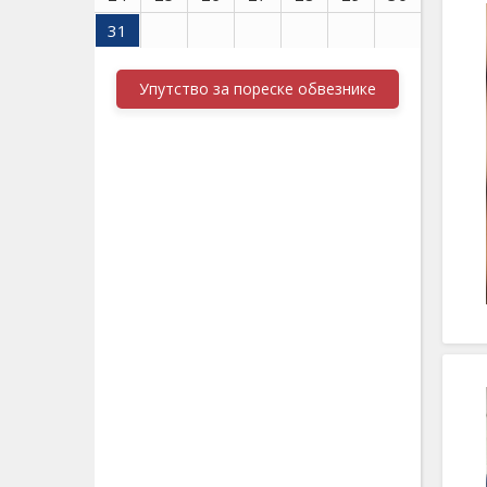
31
Упутство за пореске обвезнике