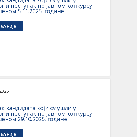
к кандидата који су ушли у
рни поступак по јавном конкурсу
еном 5.11.2025. године
аљније
 2025.
к кандидата који су ушли у
рни поступак по јавном конкурсу
еном 29.10.2025. године
аљније