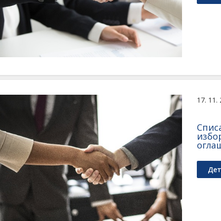
17. 11.
Списа
избо
оглаш
Дет