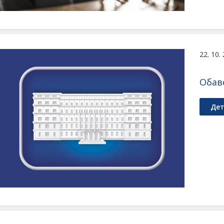
22. 10.
Обав
Дет