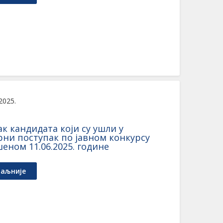
 2025.
к кандидата који су ушли у
рни поступак по јавном конкурсу
еном 11.06.2025. године
аљније