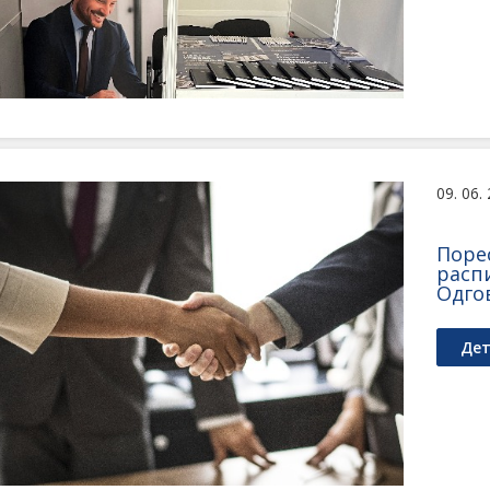
09. 06.
Поре
расп
Одго
Дет