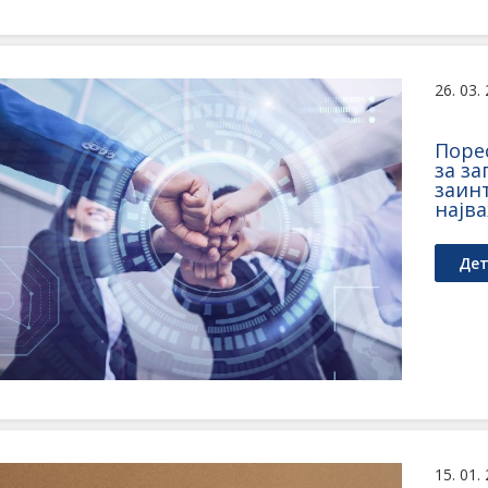
26. 03.
Поре
за з
заинт
најв
Дет
15. 01.