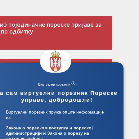
 из појединачне пореске пријаве за
 по одбитку
ошењу пореске пријаве
ем
Виртуелни порезник
а сам виртуелни порезник Пореске
управе, добродошли!
во за подношење пореске пријаве
Виртуелни порезник пружа опште информације
дишњем порезу на доходак грађанa
из:
Закона о пореском поступку и пореској
администрацији и Закона о порезу на
доходак грађана.