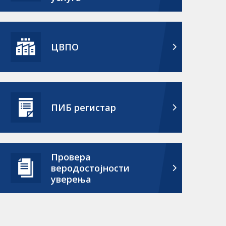
ЦВПО
ПИБ регистар
Провера
веродостојности
уверења