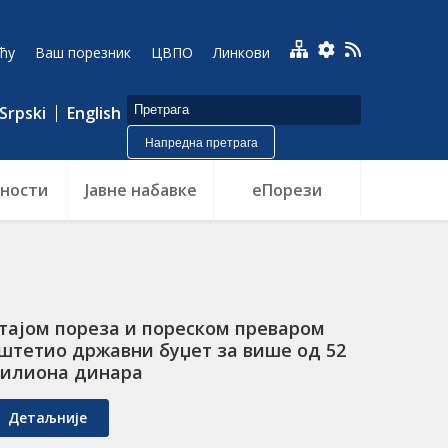
ћу
Ваш порезник
ЦВПО
Линкови
Srpski
English
Напредна претрага
ности
Jавне набавке
еПорези
тајом пореза и пореском преваром
штетио државни буџет за више од 52
илиона динара
Детаљније