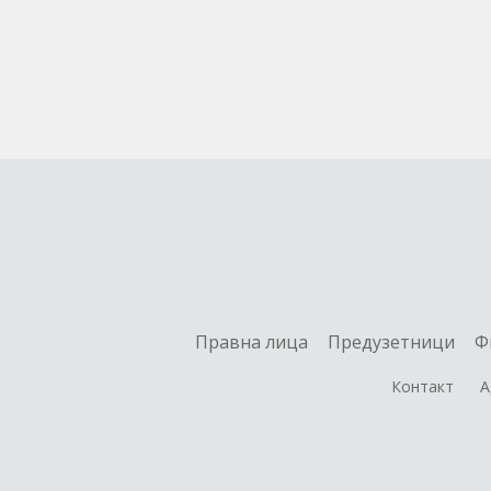
Правна лица
Предузетници
Ф
Контакт
А