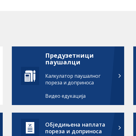
Предузетници
паушалци
Калкулатор паушалног
пореза и доприноса
Видео едукација
Обједињена наплата
пореза и доприноса