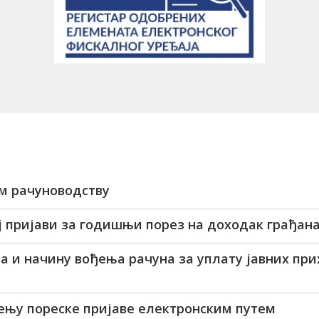
м рачуноводству
ј пријави за годишњи порез на доходак грађан
 и начину вођења рачуна за уплату јавних при
њу пореске пријаве електронским путем