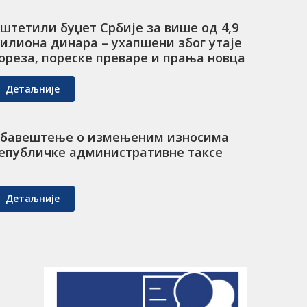
штетили буџет Србије за више од 4,9
илиона динара – ухапшени због утаје
ореза, пореске преваре и прања новца
Детаљније
бавештење о измењеним износима
епубличке административне таксе
Детаљније