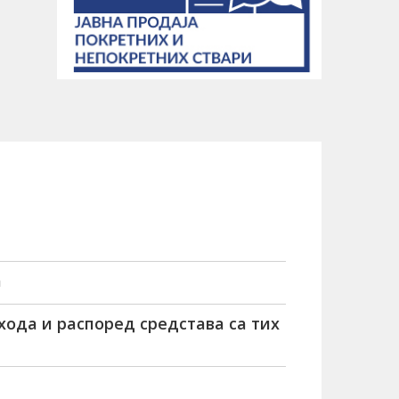
а
хода и распоред средстава са тих