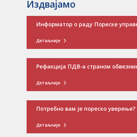
Издвајамо
Информатор о раду Пореске управ
Детаљније
Рефакција ПДВ-а страном обвезни
Детаљније
Потребно вам је пореско уверење?
Детаљније