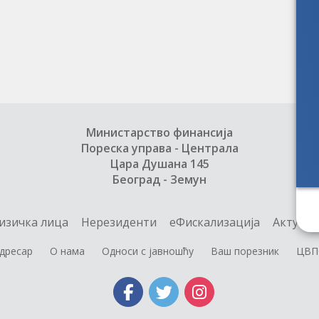
Министарство финансија
Пореска управа - Централа
Цара Душана 145
Београд - Земун
изичка лица
Нерезиденти
еФискализација
Актуелн
дресар
О нама
Односи с јавношћу
Ваш порезник
ЦВП