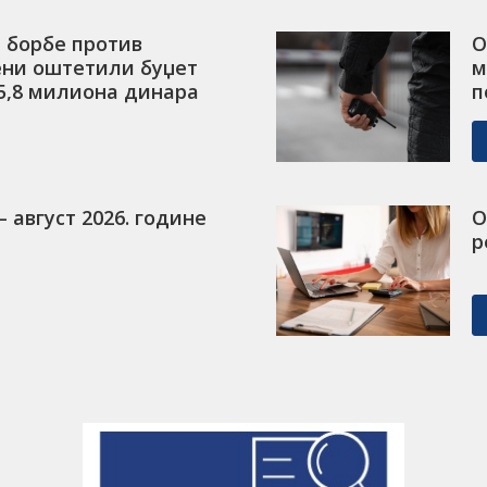
 борбе против
О
ени оштетили буџет
м
 5,8 милиона динара
п
 август 2026. године
О
р