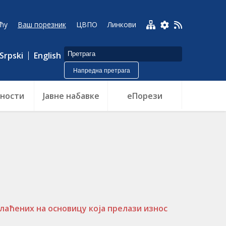
ћу
Ваш порезник
ЦВПО
Линкови
Srpski
English
Напредна претрага
ности
Jавне набавке
еПорези
лаћених на основицу која прелази износ