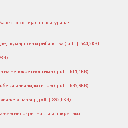
бавезно социјално осигурање
де, шумарства и рибарства
( pdf | 640,2KB)
9KB)
ва на непокретностима
( pdf | 611,1KB)
собе са инвалидитетом
( pdf | 685,9KB)
живање и развој
( pdf | 892,6KB)
вањем непокретности и покретних