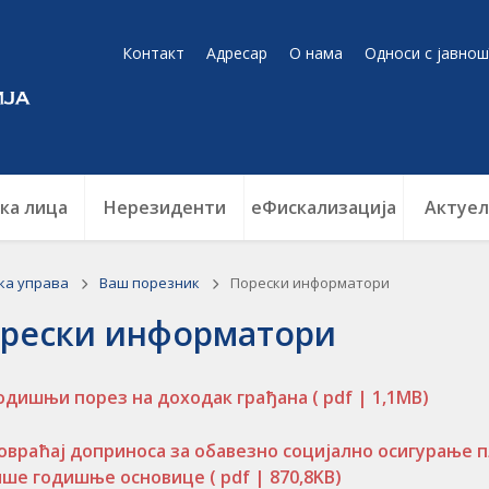
Контакт
Адресар
О нама
Односи с јавнош
ка лица
Нерезиденти
еФискализација
Актуел
ка управа
Ваш порезник
Порески информатори
рески информатори
одишњи порез на доходак грађана
( pdf | 1,1MB)
овраћај доприноса за обавезно социјално осигурање п
ише годишње основице
( pdf | 870,8KB)