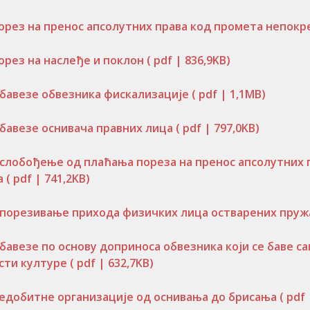
орез на пренос апсолутних права код промета непок
орез на наслеђе и поклон
( pdf | 836,9KB)
бавезе обвезника фискализације
( pdf | 1,1MB)
бавезе оснивача правних лица
( pdf | 797,0KB)
слобођење од плаћања пореза на пренос апсолутних п
а
( pdf | 741,2KB)
порезивање прихода физичких лица остварених пруж
бавезе по основу доприноса обвезника који се баве 
сти културе
( pdf | 632,7KB)
едобитне организације од оснивања до брисања
( pdf