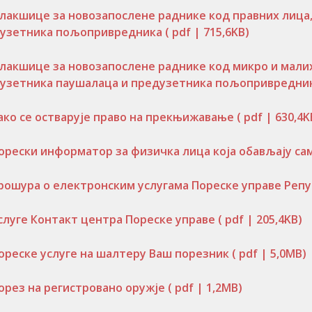
лакшице за новозапослене раднике код правних лица
узетника пољопривредника
( pdf | 715,6KB)
лакшице за новозапослене раднике код микро и малих
узетника паушалаца и предузетника пољопривредни
ако се остварује право на прекњижавање
( pdf | 630,4K
орески информатор за физичка лица која обављају с
рошура о електронским услугама Пореске управе Реп
слуге Контакт центра Пореске управе
( pdf | 205,4KB)
ореске услуге на шалтеру Ваш порезник
( pdf | 5,0MB)
орез на регистровано оружје
( pdf | 1,2MB)