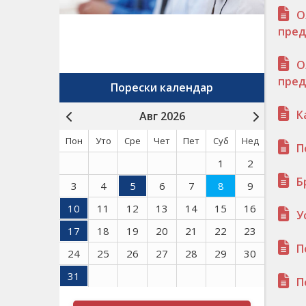
О
пред
О
пред
Порески календар
К
Авг 2026
Пон
Уто
Сре
Чет
Пет
Суб
Нед
П
1
2
Б
3
4
5
6
7
8
9
10
11
12
13
14
15
16
У
17
18
19
20
21
22
23
П
24
25
26
27
28
29
30
31
П