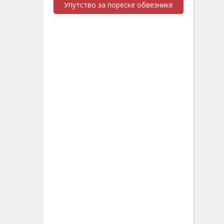
Упутство за пореске обвезнике