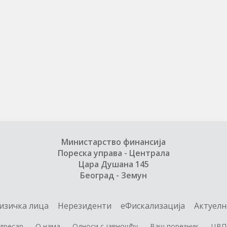
Министарство финансија
Пореска управа - Централа
Цара Душана 145
Београд - Земун
изичка лица
Нерезиденти
еФискализација
Актуелн
дресар
О нама
Односи с јавношћу
Ваш порезник
ЦВП