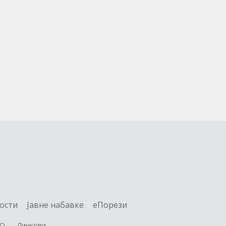
ости
Jавне набавке
еПорези
О
Линкови