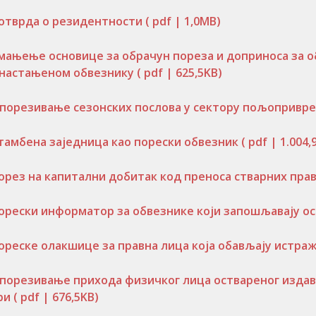
отврда о резидентности
( pdf | 1,0MB)
мањење основице за обрачун пореза и доприноса за о
настањеном обвезнику
( pdf | 625,5KB)
порезивање сезонских послова у сектору пољопривре
тамбена заједница као порески обвезник
( pdf | 1.004,
орез на капитални добитак код преноса стварних пра
орески информатор за обвезнике који запошљавају о
ореске олакшице за правна лица која обављају истра
порезивање прихода физичког лица оствареног изда
ри
( pdf | 676,5KB)