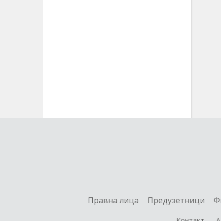
Правна лица
Предузетници
Ф
Контакт
А