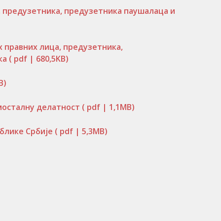
, предузетника, предузетника паушалаца и
 правних лица, предузетника,
ка
( pdf | 680,5KB)
B)
амосталну делатност
( pdf | 1,1MB)
ублике Србије
( pdf | 5,3MB)