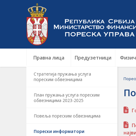
Правна лица
Предузетници
Физич
Стратегија пружања услуга
Порес
пореским обвезницима
По
План пружања услуга пореским
обвезницима 2023-2025
Г
Повеља пореским обвезницима
П
Порески информатори
најв