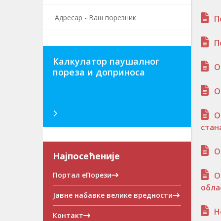
Адресар - Ваш порезник
П
П
Калкулатор паушалног
О
пореза и доприноса
О
О
стан
О
Најпосећеније
Портал еПорези
О
обла
Јавне набавке велике вредности
Н
Контакт