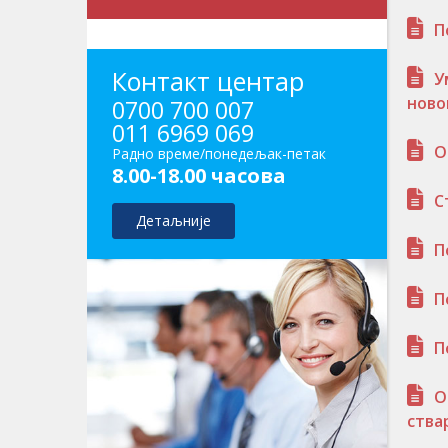
П
Контакт центар
У
ново
0700 700 007
011 6969 069
О
Радно време/понедељак-петак
8.00-18.00 часова
С
Детаљније
П
П
П
О
ства