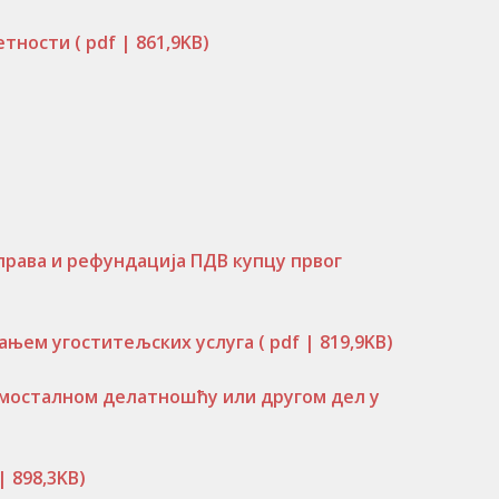
ретности
( pdf | 861,9KB)
рава и рефундација ПДВ купцу првог
ањем угоститељских услуга
( pdf | 819,9KB)
самосталном делатношћу или другом дел у
 | 898,3KB)