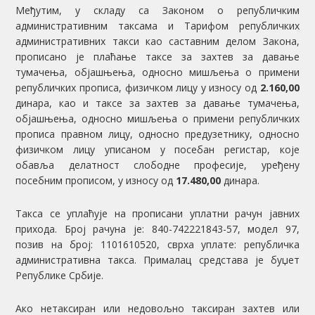
Међутим, у складу са Законом о републичким
административним таксама и Тарифом републичких
административних такси као саставним делом Закона,
прописано је плаћање таксе за захтев за давање
тумачења, објашњења, односно мишљења о примени
републичких прописа, физичком лицу у износу од
2.160,00
динара, као и таксе за захтев за давање тумачења,
објашњења, односно мишљења о примени републичких
прописа правном лицу, односно предузетнику, односно
физичком лицу уписаном у посебан регистар, које
обавља делатност слободне професије, уређену
посебним прописом, у износу од
17.480,00
динара.
Такса се уплаћује на прописани уплатни рачун јавних
прихода. Број рачуна је: 840-742221843-57, модел 97,
позив на број: 1101610520, сврха уплате: републичка
административна такса. Прималац средстава је буџет
Републике Србије.
Ако нетаксиран или недовољно таксиран захтев или