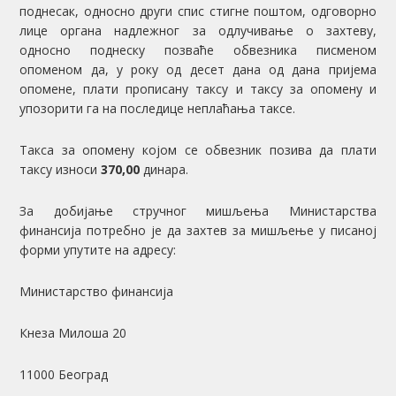
поднесак, односно други спис стигне поштом, одговорно
лице органа надлежног за одлучивање о захтеву,
односно поднеску позваће обвезника писменом
опоменом да, у року од десет дана од дана пријема
опомене, плати прописану таксу и таксу за опомену и
упозорити га на последице неплаћања таксе.
Такса за опомену којом се обвезник позива да плати
таксу износи
370,00
динара.
За добијање стручног мишљења Министарства
финансија потребно је да захтев за мишљење у писаној
форми упутите на адресу:
Министарство финансија
Кнеза Милоша 20
11000 Београд