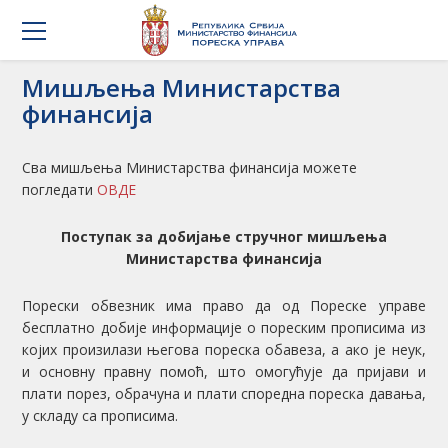
Мишљења Министарства
финансија
Сва мишљења Министарства финансија можете
погледати
ОВДЕ
Поступак за добијање стручног мишљења
Министарства финансија
Порески обвезник има право да од Пореске управе
бесплатно добије информације о пореским прописима из
којих произилази његова пореска обавеза, а ако је неук,
и основну правну помоћ, што омогућује да пријави и
плати порез, обрачуна и плати споредна пореска давања,
у складу са прописима.