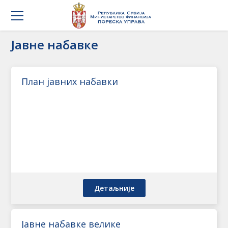
Jавне набавке
План јавних набавки
Детаљније
Јавне набавке велике