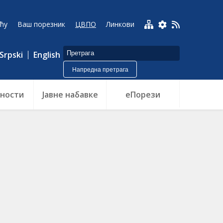
ћу
Ваш порезник
ЦВПО
Линкови
Srpski
English
Напредна претрага
ности
Jавне набавке
еПорези