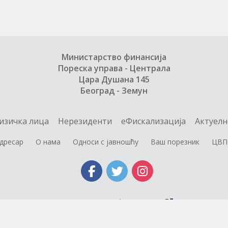
Министарство финансија
Пореска управа - Централа
Цара Душана 145
Београд - Земун
изичка лица
Нерезиденти
еФискализација
Актуелн
дресар
О нама
Односи с јавношћу
Ваш порезник
ЦВП
Министарство финансија