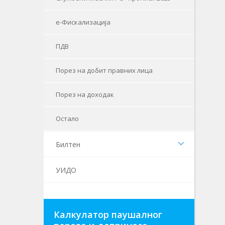
е-Фискализација
ПДВ
Порез на добит правних лица
Порез на доходак
Остало
Билтен
УИДО
Калкулатор паушалног