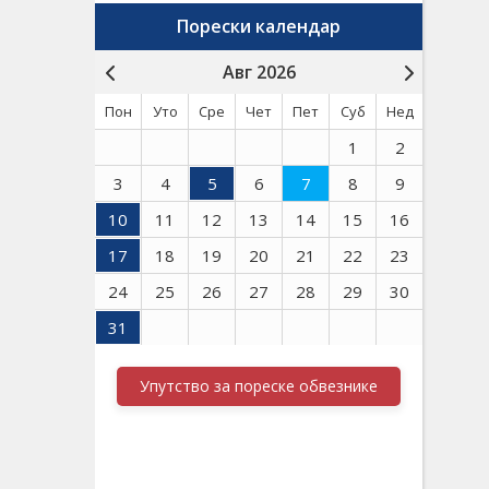
Порески календар
Авг 2026
Пон
Уто
Сре
Чет
Пет
Суб
Нед
1
2
3
4
5
6
7
8
9
10
11
12
13
14
15
16
17
18
19
20
21
22
23
24
25
26
27
28
29
30
31
Упутство за пореске обвезнике