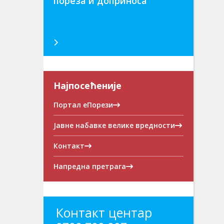
пореза и доприноса
Најпосећеније
Портал еПорези
Јавне набавке велике вредности
Контакт
Напредна претрага
Контакт центар