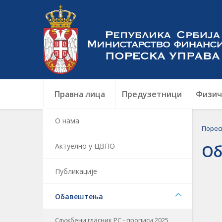
Правна лица
Предузетници
Физич
О нама
Порес
Актуелно у ЦВПО
Об
Публикације
Обавештења
Службени гласник РС - прописи 2025