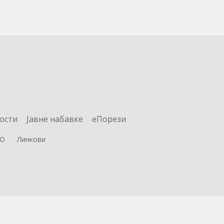
ости
Jавне набавке
еПорези
О
Линкови