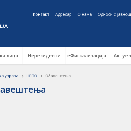
Контакт
Адресар
О нама
Односи с јавнош
ка лица
Нерезиденти
еФискализација
Актуел
ка управа
ЦВПО
Обавештења
авештења