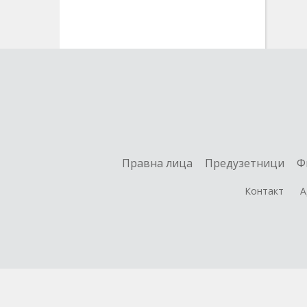
Правна лица
Предузетници
Ф
Контакт
А