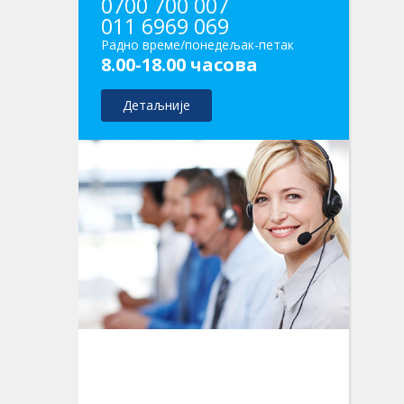
0700 700 007
011 6969 069
Радно време/понедељак-петак
8.00-18.00 часова
Детаљније