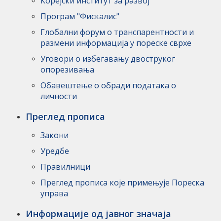
Корејски институт за развој
Програм "Фискалис"
Глобални форум о транспарентности и
размени информација у пореске сврхе
Уговори о избегавању двоструког
опорезивања
Обавештење о обради података о
личности
Преглед прописа
Закони
Уредбе
Правилници
Преглед прописа које примењује Пореска
управа
Информaције од јавног значаја