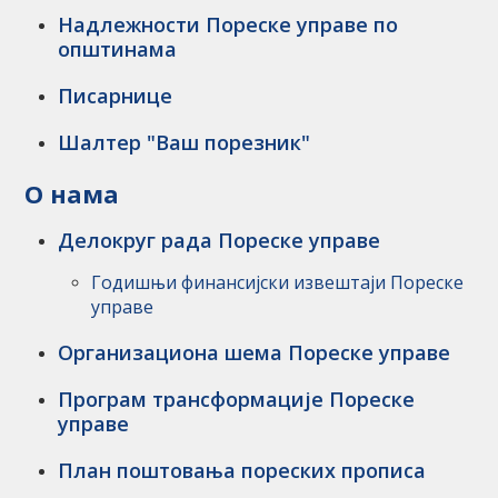
Надлежности Пореске управе по
општинама
Писарнице
Шалтер "Ваш порезник"
О нама
Делокруг рада Пореске управе
Годишњи финансијски извештаји Пореске
управе
Организациона шема Пореске управе
Програм трансформације Пореске
управе
План поштовања пореских прописа