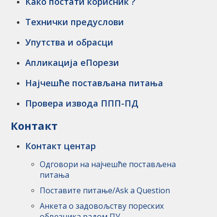
Како постати корисник ?
Технички предуслови
Упутства и обрасци
Апликација еПорези
Најчешће постављана питања
Провера извода ППП-ПД
Контакт
Контакт центар
Одговори на најчешће постављена
питања
Поставите питање/Ask a Question
Анкета о задовољству пореских
обвезника радом ПУ