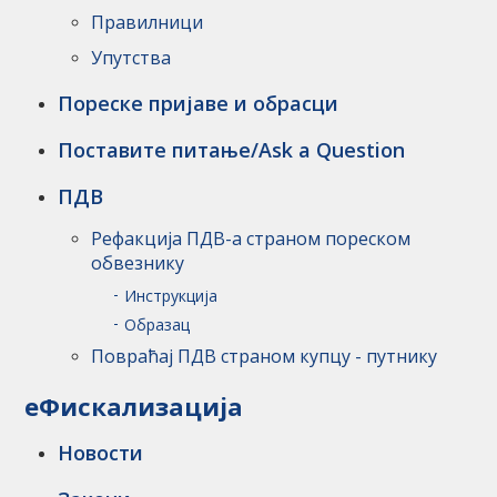
Правилници
Упутства
Пореске пријаве и обрасци
Поставите питање/Ask a Question
ПДВ
Рефакција ПДВ-а страном пореском
обвезнику
Инструкцијa
Образац
Повраћај ПДВ страном купцу - путнику
еФискализација
Новости