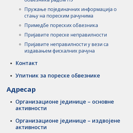
Пружање појединачних информација о
стању на пореским рачунима
Примедбе пореских обвезника
Пријавите пореске неправилности
Пријавите неправилности у вези са
издавањем фискалних рачуна
Контакт
Упитник за пореске обвезнике
Адресар
Организационе јединице – основне
активности
Организационе јединице – издвојене
активности