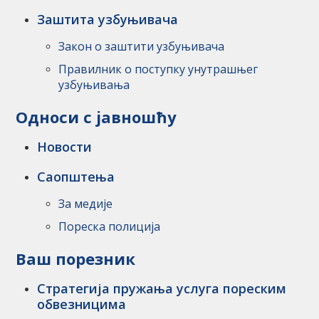
Заштита узбуњивача
Закон о заштити узбуњивача
Правилник о поступку унутрашњег
узбуњивања
Односи с јавношћу
Новости
Саопштења
За медије
Пореска полиција
Ваш порезник
Стратегија пружања услуга пореским
обвезницима