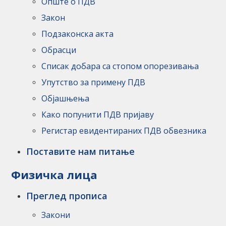
Опште о ПДВ
Закон
Подзаконска акта
Обрасци
Списак добара са стопом опорезивања
Упутство за примену ПДВ
Објашњења
Како попунити ПДВ пријаву
Регистар евидентираних ПДВ обвезника
Поставите нам питање
Физичка лица
Преглед прописа
Закони