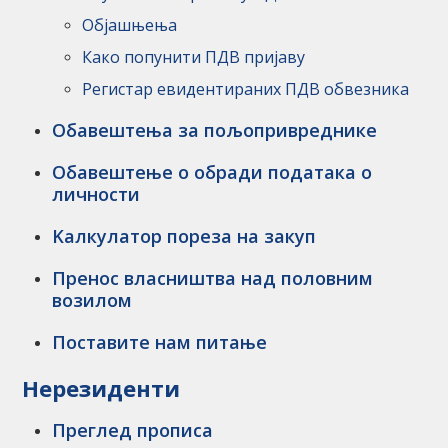
Објашњења
Како попунити ПДВ пријаву
Регистар евидентираних ПДВ обвезника
Обавештења за пољопривреднике
Обавештење о обради података о
личности
Kалкулатор пореза на закуп
Пренос власништва над половним
возилом
Поставите нам питање
Нерезиденти
Преглед прописа