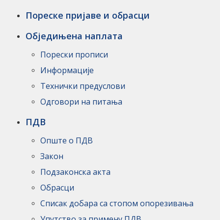
Пореске пријаве и обрасци
Обједињена наплата
Порески прописи
Информације
Технички предуслови
Одговори на питања
ПДВ
Опште о ПДВ
Закон
Подзаконска акта
Обрасци
Списак добара са стопом опорезивања
Упутство за примену ПДВ