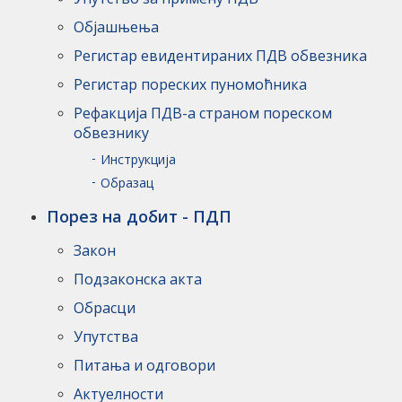
Објашњења
Регистар евидентираних ПДВ обвезника
Регистар пореских пуномоћника
Рефакција ПДВ-а страном пореском
обвезнику
Инструкцијa
Образац
Порез на добит - ПДП
Закон
Подзаконска акта
Обрасци
Упутства
Питања и одговори
Актуелности