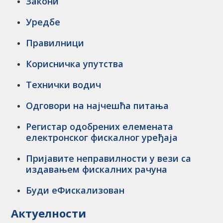
Закони
Уредбе
Правилници
Корисничка упутства
Технички водич
Одговори на најчешћa питања
Регистар одобрених елемената
електронског фискалног уређаја
Пријавите неправилности у вези са
издавањем фискалних рачуна
Буди еФискализован
Актуелности