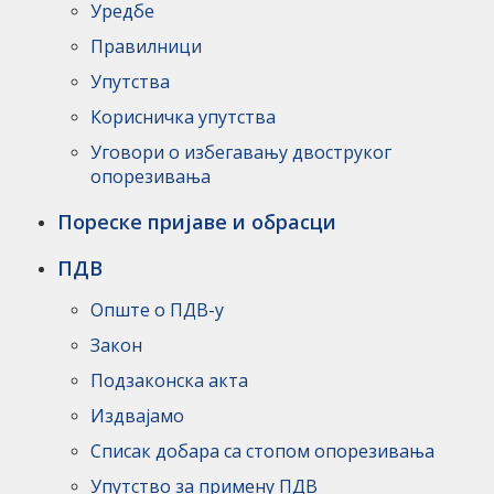
Уредбе
Правилници
Упутства
Корисничка упутства
Уговори о избегавању двоструког
опорезивања
Пореске пријаве и обрасци
ПДВ
Опште о ПДВ-у
Закон
Подзаконска акта
Издвајамо
Списак добара са стопом опорезивања
Упутство за примену ПДВ