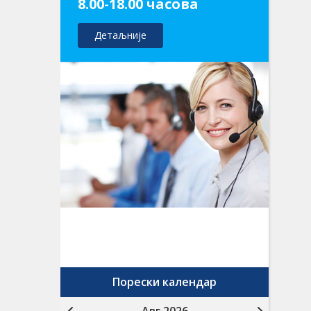
8.00-18.00 часова
Детаљније
Порески календар