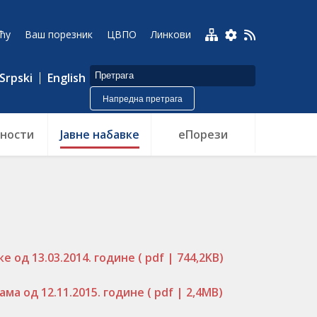
ћу
Ваш порезник
ЦВПО
Линкови
Srpski
English
Напредна претрага
ности
Jавне набавке
еПорези
е од 13.03.2014. године
( pdf | 744,2KB)
ма од 12.11.2015. године
( pdf | 2,4MB)