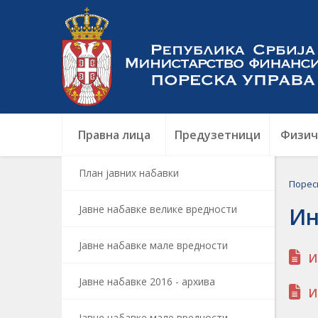
Правна лица
Предузетници
Физич
План јавних набавки
Порес
Јавне набавке велике вредности
Ин
Јавне набавке мале вредности
И
Јавне набавке 2016 - архива
И
Јавне набавке мале вредности -