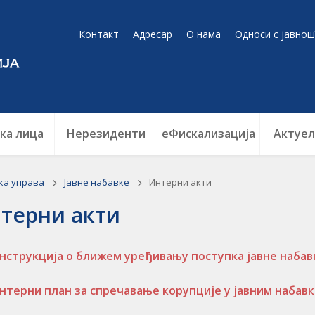
Контакт
Адресар
О нама
Односи с јавнош
ка лица
Нерезиденти
еФискализација
Актуел
ка управа
Jавне набавке
Интерни акти
терни акти
нструкција о ближем уређивању поступка јавне набавк
нтерни план за спречавање корупције у јавним набавка