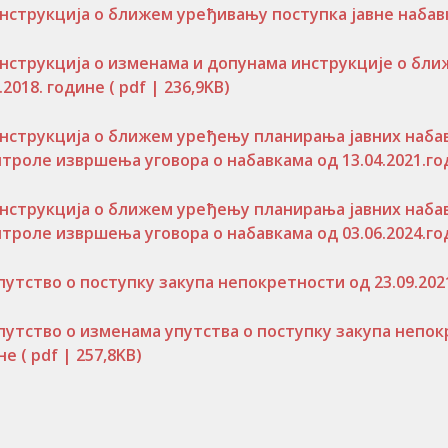
нструкција о ближем уређивању поступка јавне набавк
нструкција о изменама и допунама инструкције о бли
6.2018. године
( pdf | 236,9KB)
нструкција о ближем уређењу планирања јавних набав
нтроле извршења уговора о набавкама од 13.04.2021.г
нструкција о ближем уређењу планирања јавних набав
нтроле извршења уговора о набавкама од 03.06.2024.г
путство о поступку закупа непокретности од 23.09.202
путство о изменама упутства о поступку закупа непокр
ине
( pdf | 257,8KB)