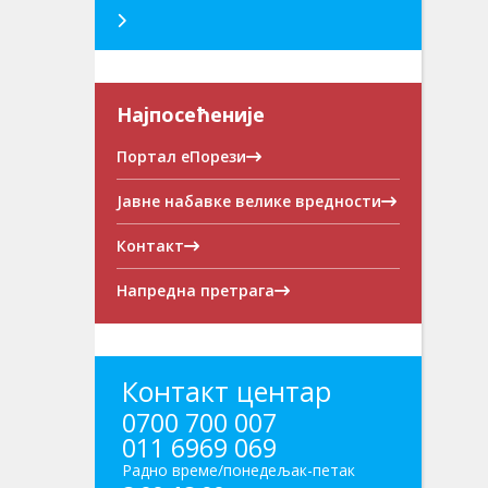
Најпосећеније
Портал еПорези
Јавне набавке велике вредности
Контакт
Напредна претрага
Контакт центар
0700 700 007
011 6969 069
Радно време/понедељак-петак