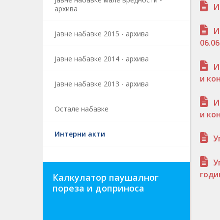
И
архива
И
Јавне набавке 2015 - архива
06.0
Јавне набавке 2014 - архива
И
и ко
Јавне набавке 2013 - архива
И
Остале набавке
и ко
Интерни акти
У
У
год
Калкулатор паушалног
пореза и доприноса