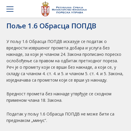
Поље 1.6 Обрасца ПОПДВ
У пољу 1.6 Обрасца ПОПДВ исказује се податак о
вредности извршеног промета добара и услуга без
накнаде, за који је чланом 24. Закона прописано пореско
ослобођење са правом на одбитак претходног пореза.
Реч је о промету који се врши без накнаде, а који се, у
складу са чланом 4. ст. 4. и 5. и чланом 5. ст. 4. и 5. Закона,
изједначава са прометом који се врши уз накнаду.
Вредност промета без накнаде утврђује се сходном
применом члана 18. Закона.
Податак у пољу 1.6 Обрасца ПОПДВ не може бити са
предзнаком „минусˮ.