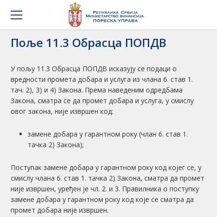
Поље 11.3 Обрасца ПОПДВ
У пољу 11.3 Обрасца ПОПДВ исказују се подаци о
вредности промета добара и услуга из члана 6. став 1.
тач. 2), 3) и 4) Закона. Према наведеним одредбама
Закона, сматра се да промет добара и услуга, у смислу
овог закона, није извршен код:
замене добара у гарантном року (члан 6. став 1.
тачка 2) Закона);
Поступак замене добара у гарантном року код којег се, у
смислу члана 6. став 1. тачка 2) Закона, сматра да промет
није извршен, уређен је чл. 2. и 3. Правилника о поступку
замене добара у гарантном року код које се сматра да
промет добара није извршен.