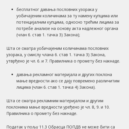
бесплатног давања пословних узорака у
уобичајеним количинама за ту намену купцима или
потенцијалним купцима, односно трећим лицима за
потребе анализе на основу акта надлежног органа
(члан 6. став 1. тачка 3) Закона);
Шта се сматра уобичајеним количинама пословних
узорака, у смислу члана 6. став 1. тачка 3) Закона,
утврђено је чл. 6. и 7. Правилника о промету без накнаде.
давања рекламног материјала и других поклона
мање вредности ако се дају повремено различитим
лицима (члан 6. став 1. тачка 4) Закона).
Шта се сматра рекламним материјалом и другим
поклонима мање вредности уређено је чл. 8, 9. и 10.
Правилника о промету без накнаде.
Податак у пољу 11.3 Обрасца ПОПДВ не може бити са