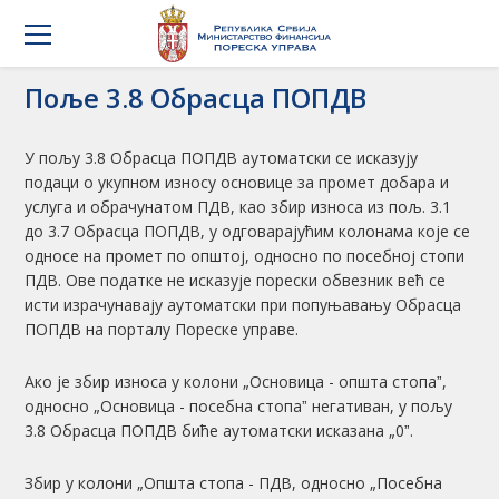
Поље 3.8 Обрасца ПОПДВ
У пољу 3.8 Обрасца ПОПДВ аутоматски се исказују
подаци о укупном износу основице за промет добара и
услуга и обрачунатом ПДВ, као збир износа из пољ. 3.1
до 3.7 Обрасца ПОПДВ, у одговарајућим колонама које се
односе на промет по општој, односно по посебној стопи
ПДВ. Ове податке не исказује порески обвезник већ се
исти израчунавају аутоматски при попуњавању Обрасца
ПОПДВ на порталу Пореске управе.
Ако је збир износа у колони „Основица - општа стопаˮ,
односно „Основица - посебна стопаˮ негативан, у пољу
3.8 Обрасца ПОПДВ биће аутоматски исказана „0ˮ.
Збир у колони „Општа стопа - ПДВ, односно „Посебна