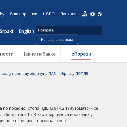
ћу
Ваш порезник
ЦВПО
Линкови
Srpski
English
Напредна претрага
ности
Jавне набавке
еПорези
така у прегледу обрачуна ПДВ – обрасцу ПОПДВ
 по посебној стопи ПДВ (3.8+4.2.1) аутоматски се
осебној стопи ПДВ као збир износа исказаних у
рђивање основице - посебна стопаˮ.