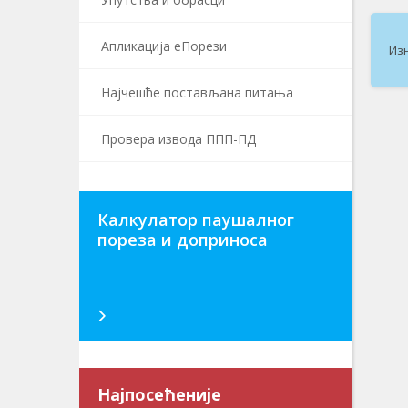
Апликација еПорези
Изн
Најчешће постављана питања
Провера извода ППП-ПД
Калкулатор паушалног
пореза и доприноса
Најпосећеније