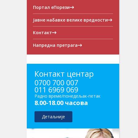
Портал еПорези
Јавне набавке велике вредности
Контакт
Напредна претрага
Контакт центар
0700 700 007
011 6969 069
Радно време/понедељак-петак
8.00-18.00 часова
Детаљније