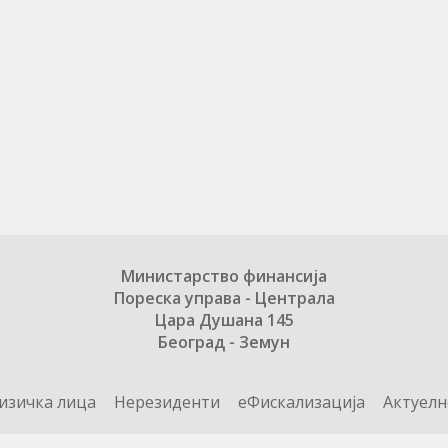
Министарство финансија
Пореска управа - Централа
Цара Душана 145
Београд - Земун
изичка лица
Нерезиденти
еФискализација
Актуелн
дресар
О нама
Односи с јавношћу
Ваш порезник
ЦВП