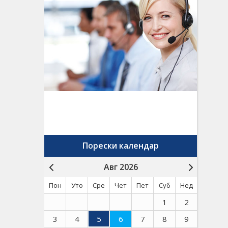
Порески календар
Авг 2026
Пон
Уто
Сре
Чет
Пет
Суб
Нед
1
2
3
4
5
6
7
8
9