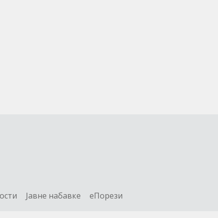
ости
Jавне набавке
еПорези
О
Линкови