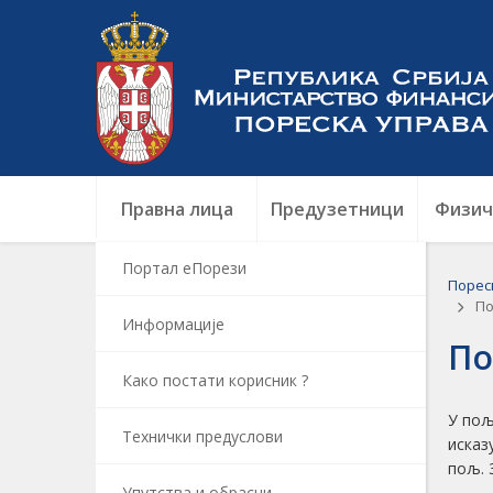
Правна лица
Предузетници
Физич
Портал еПорези
Порес
По
Информацијe
По
Како постати корисник ?
У пољ
Технички предуслови
исказ
пољ. 
Упутства и обрасци