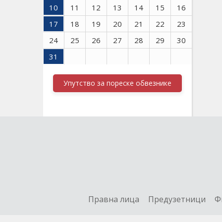
10
11
12
13
14
15
16
17
18
19
20
21
22
23
24
25
26
27
28
29
30
31
Упутство за пореске обвезнике
Правна лица
Предузетници
Ф
Контакт
А