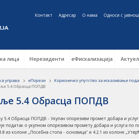
Контакт
Адресар
О нама
Односи с јавнош
ка лица
Нерезиденти
еФискализација
Актуел
ка управа
еПорези
Корисничко упутство за исказивање пода
ље 5.4 Обрасца ПОПДВ
ље 5.4 Обрасца ПОПДВ
у 5.4 Обрасца ПОПДВ - Укупан опорезиви промет добара и услуга
ује податак о укупном опорезивом промету добара и услуга по п
3.8 из колоне „Посебна стопа - основицаˮ и 4.2.1 из колоне „Утв