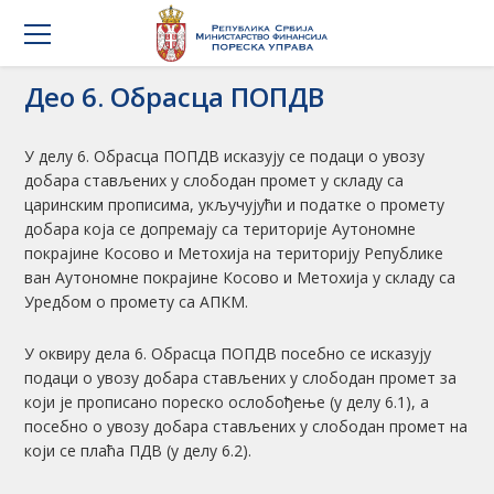
Део 6. Обрасца ПОПДВ
У делу 6. Обрасца ПОПДВ исказују се подаци о увозу
добара стављених у слободан промет у складу са
царинским прописима, укључујући и податке о промету
добара која се допремају са територије Аутономне
покрајине Косово и Метохија на територију Републике
ван Аутономне покрајине Косово и Метохија у складу са
Уредбом о промету са АПКМ.
У оквиру дела 6. Обрасца ПОПДВ посебно се исказују
подаци о увозу добара стављених у слободан промет за
који је прописано пореско ослобођење (у делу 6.1), а
посебно о увозу добара стављених у слободан промет на
који се плаћа ПДВ (у делу 6.2).