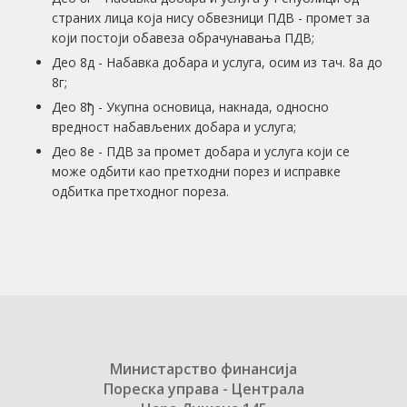
страних лица која нису обвезници ПДВ - промет за
који постоји обавеза обрачунавања ПДВ;
Део 8д - Набавка добара и услуга, осим из тач. 8а до
8г;
Део 8ђ - Укупна основица, накнада, односно
вредност набављених добара и услуга;
Део 8e - ПДВ за промет добара и услуга који се
може одбити као претходни порез и исправке
одбитка претходног пореза.
Министарство финансија
Пореска управа - Централа