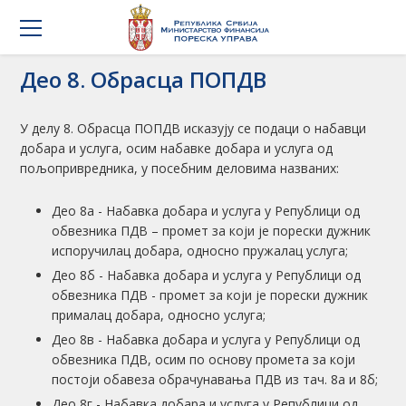
Део 8. Обрасца ПОПДВ
У делу 8. Обрасца ПОПДВ исказују се подаци о набавци
добара и услуга, осим набавке добара и услуга од
пољопривредника, у посебним деловима названих:
Део 8а - Набавка добара и услуга у Републици од
обвезника ПДВ – промет за који је порески дужник
испоручилац добара, односно пружалац услуга;
Део 8б - Набавка добара и услуга у Републици од
обвезника ПДВ - промет за који је порески дужник
прималац добара, односно услуга;
Део 8в - Набавка добара и услуга у Републици од
обвезника ПДВ, осим по основу промета за који
постоји обавеза обрачунавања ПДВ из тач. 8а и 8б;
Део 8г - Набавка добара и услуга у Републици од