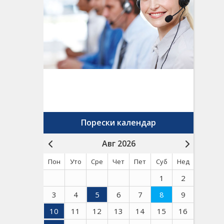
Порески календар
Авг 2026
Пон
Уто
Сре
Чет
Пет
Суб
Нед
1
2
3
4
5
6
7
8
9
10
11
12
13
14
15
16