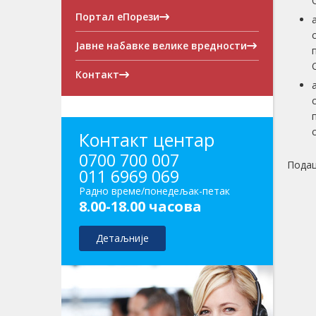
Портал еПорези
Јавне набавке велике вредности
Контакт
Контакт центар
0700 700 007
Подац
011 6969 069
Радно време/понедељак-петак
8.00-18.00 часова
Детаљније