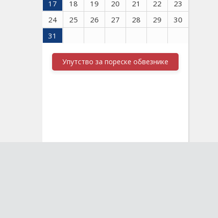
17
18
19
20
21
22
23
24
25
26
27
28
29
30
31
Упутство за пореске обвезнике