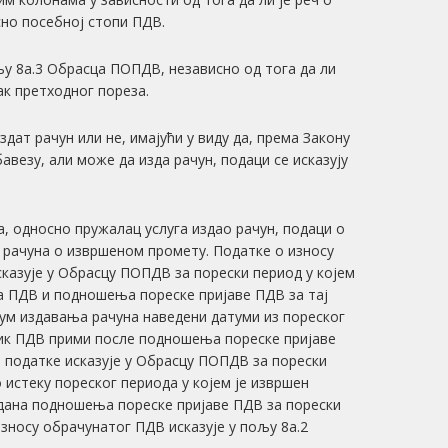
но посебној стопи ПДВ.
љу 8а.3 Обрасца ПОПДВ, независно од тога да ли
ак претходног пореза.
здат рачун или не, имајући у виду да, према Закону
везу, али може да изда рачун, подаци се исказују
а, односно пружалац услуга издао рачун, подаци о
у рачуна о извршеном промету. Податке о износу
казује у Обрасцу ПОПДВ за порески период у којем
а ПДВ и подношења пореске пријаве ПДВ за тај
тум издавања рачуна наведени датуми из пореског
зник ПДВ прими после подношења пореске пријаве
, податке исказује у Обрасцу ПОПДВ за порески
о истеку пореског периода у којем је извршен
 дана подношења пореске пријаве ПДВ за порески
износу обрачунатог ПДВ исказује у пољу 8а.2