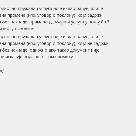
односно пружалац услуга није издао рачун, али је
на промена (нпр. уговор о поклону), који садржи
 без накнаде, прималац добара и услуга у пољу 8а.3
износу основице;
односно пружалац услуга није издао рачун, али је
на промена (нпр. уговор о поклону), који не садржи
 без накнаде, односно ако такав документ није
е исказује податке о том промету.
сˮ.