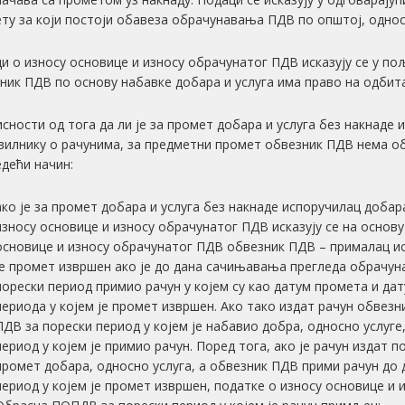
ту за који постоји обавеза обрачунавања ПДВ по општој, однос
и о износу основице и износу обрачунатог ПДВ исказују се у по
ник ПДВ по основу набавке добара и услуга има право на одбит
исности од тога да ли је за промет добара и услуга без накнаде и
вилнику о рачунима, за предметни промет обвезник ПДВ нема оба
едећи начин:
ако је за промет добара и услуга без накнаде испоручилац добар
износу основице и износу обрачунатог ПДВ исказују се на основ
основице и износу обрачунатог ПДВ обвезник ПДВ – прималац ис
је промет извршен ако је до дана сачињавања прегледа обрачун
порески период примио рачун у којем су као датум промета и да
периода у којем је промет извршен. Ако тако издат рачун обве
ПДВ за порески период у којем је набавио добра, односно услуге
период у којем је примио рачун. Поред тога, ако је рачун издат п
промет добара, односно услуга, а обвезник ПДВ прими рачун до
период у којем је промет извршен, податке о износу основице и 