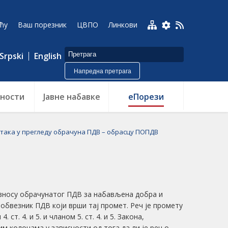
ћу
Ваш порезник
ЦВПО
Линкови
Srpski
English
Напредна претрага
ности
Jавне набавке
еПорези
така у прегледу обрачуна ПДВ – обрасцу ПОПДВ
износу обрачунатог ПДВ за набављена добра и
к обвезник ПДВ који врши тај промет. Реч је промету
 ст. 4. и 5. и чланом 5. ст. 4. и 5. Закона,
им колонама у зависности од тога да ли је реч о