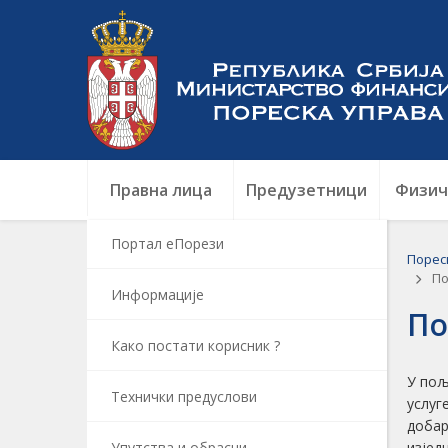
Правна лица
Предузетници
Физич
Портал еПорези
Порес
По
Информацијe
По
Како постати корисник ?
У пољ
Технички предуслови
услуг
добара
Упутства и обрасци
изјед