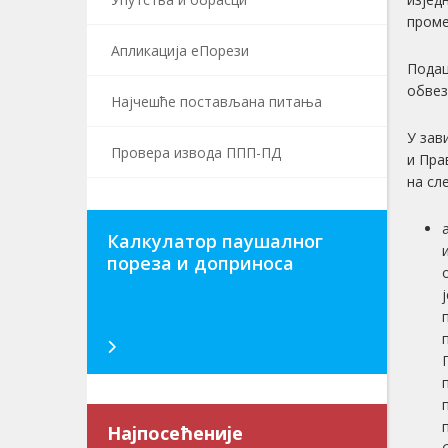
проме
Апликација еПорези
Подац
обвез
Најчешће постављана питања
У зав
Провера извода ППП-ПД
и Пра
на сл
Калкулатор паушалног
пореза и доприноса
Најпосећеније