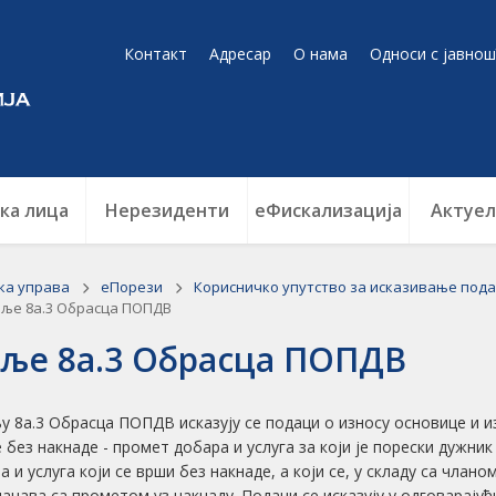
Контакт
Адресар
О нама
Односи с јавнош
ка лица
Нерезиденти
еФискализација
Актуел
ка управа
еПорези
Корисничко упутство за исказивање пода
ље 8а.3 Обрасца ПОПДВ
ље 8а.3 Обрасца ПОПДВ
у 8а.3 Обрасца ПОПДВ исказују се подаци о износу основице и 
е без накнаде - промет добара и услуга за који је порески дужни
 и услуга који се врши без накнаде, а који се, у складу са чланом 4.
начава са прометом уз накнаду. Подаци се исказују у одговарајућ