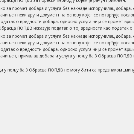
Обрасца ПОПДВ за порески период у којем је рачун примљен;
ако за промет добара и услуга без накнаде испоручилац добара, 
сачињен неки други документ на основу којег се потврђује послов
податак о вредности добара, односно услуга чији се промет врши
Обрасца ПОПДВ исказује податак о тој вредности као податак о 
ако за промет добара и услуга без накнаде испоручилац добара, 
сачињен неки други документ на основу којег се потврђује послов
податак о вредности добара, односно услуга чији се промет врши
сачињен, прималац добара и услуга у пољу 8а.3 Обрасца ПОПДВ н
и у пољу 8а.3 Обрасца ПОПДВ не могу бити са предзнаком „мину