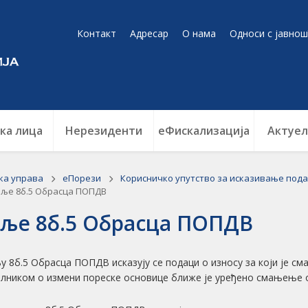
Контакт
Адресар
О нама
Односи с јавнош
ка лица
Нерезиденти
еФискализација
Актуел
ка управа
еПорези
Корисничко упутство за исказивање пода
ље 8б.5 Обрасца ПОПДВ
ље 8б.5 Обрасца ПОПДВ
у 8б.5 Обрасца ПОПДВ исказују се подаци о износу за који је см
лником о измени пореске основице ближе је уређено смањење 