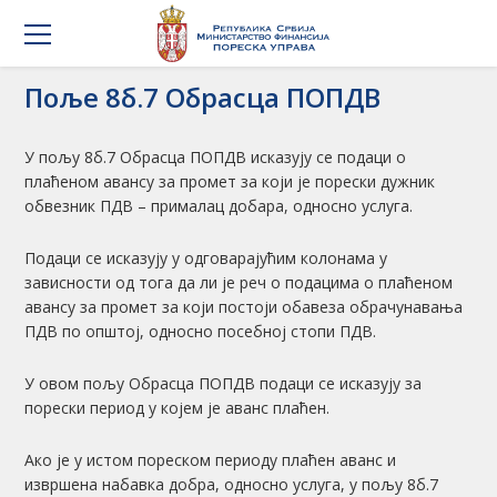
Поље 8б.7 Обрасца ПОПДВ
У пољу 8б.7 Обрасца ПОПДВ исказују се подаци о
плаћеном авансу за промет за који је порески дужник
обвезник ПДВ – прималац добара, односно услуга.
Подаци се исказују у одговарајућим колонама у
зависности од тога да ли је реч о подацима о плаћеном
авансу за промет за који постоји обавеза обрачунавања
ПДВ по општој, односно посебној стопи ПДВ.
У овом пољу Обрасца ПОПДВ подаци се исказују за
порески период у којем је аванс плаћен.
Ако је у истом пореском периоду плаћен аванс и
извршена набавка добра, односно услуга, у пољу 8б.7