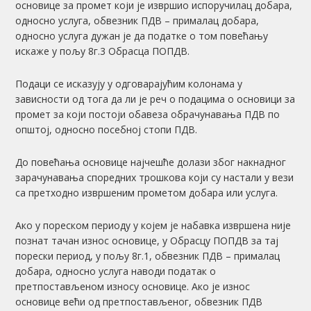
основице за промет који је извршио испоручилац добара,
односно услуга, обвезник ПДВ – прималац добара,
односно услуга дужан је да податке о том повећању
искаже у пољу 8г.3 Обрасца ПОПДВ.
Подаци се исказују у одговарајућим колонама у
зависности од тога да ли је реч о подацима о основици за
промет за који постоји обавеза обрачунавања ПДВ по
општој, односно посебној стопи ПДВ.
До повећања основице најчешће долази због накнадног
зарачунавања споредних трошкова који су настали у вези
са претходно извршеним прометом добара или услуга.
Ако у пореском периоду у којем је набавка извршена није
познат тачан износ основице, у Обрасцу ПОПДВ за тај
порески период, у пољу 8г.1, обвезник ПДВ – прималац
добара, односно услуга наводи податак о
претпостављеном износу основице. Ако је износ
основице већи од претпостављеног, обвезник ПДВ