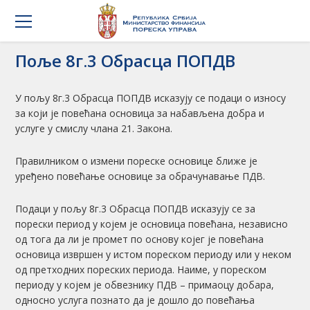
Поље 8г.3 Обрасца ПОПДВ
У пољу 8г.3 Обрасца ПОПДВ исказују се подаци о износу
за који је повећана основица за набављена добра и
услуге у смислу члана 21. Закона.
Правилником о измени пореске основице ближе је
уређено повећање основице за обрачунавање ПДВ.
Подаци у пољу 8г.3 Обрасца ПОПДВ исказују се за
порески период у којем је основица повећана, независно
од тога да ли је промет по основу којег је повећана
основица извршен у истом пореском периоду или у неком
од претходних пореских периода. Наиме, у пореском
периоду у којем је обвезнику ПДВ – примаоцу добара,
односно услуга познато да је дошло до повећања