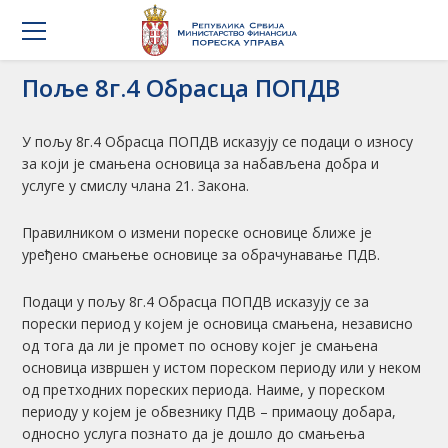
Поље 8г.4 Обрасца ПОПДВ
У пољу 8г.4 Обрасца ПОПДВ исказују се подаци о износу
за који је смањена основица за набављена добра и
услуге у смислу члана 21. Закона.
Правилником о измени пореске основице ближе је
уређено смањење основице за обрачунавање ПДВ.
Подаци у пољу 8г.4 Обрасца ПОПДВ исказују се за
порески период у којем је основица смањена, независно
од тога да ли је промет по основу којег је смањена
основица извршен у истом пореском периоду или у неком
од претходних пореских периода. Наиме, у пореском
периоду у којем је обвезнику ПДВ – примаоцу добара,
односно услуга познато да је дошло до смањења