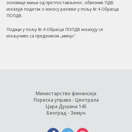
основице мањи од претпостављеног, обвезник ПДВ
исказује податак о износу разлике у пољу 8г.4 Обрасца
ПОПДВ.
Подаци у пољу 8г.4 Обрасца ПОПДВ исказују се
искључиво са предзнаком „минусˮ.
Министарство финансија
Пореска управа - Централа
Цара Душана 145
Београд - Земун