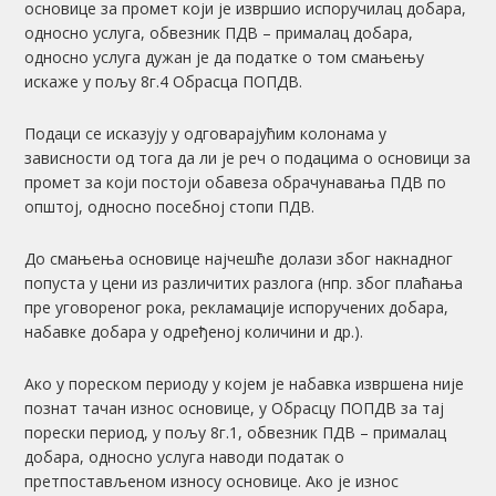
основице за промет који је извршио испоручилац добара,
односно услуга, обвезник ПДВ – прималац добара,
односно услуга дужан је да податке о том смањењу
искаже у пољу 8г.4 Обрасца ПОПДВ.
Подаци се исказују у одговарајућим колонама у
зависности од тога да ли је реч о подацима о основици за
промет за који постоји обавеза обрачунавања ПДВ по
општој, односно посебној стопи ПДВ.
До смањења основице најчешће долази због накнадног
попуста у цени из различитих разлога (нпр. због плаћања
пре уговореног рока, рекламације испоручених добара,
набавке добара у одређеној количини и др.).
Ако у пореском периоду у којем је набавка извршена није
познат тачан износ основице, у Обрасцу ПОПДВ за тај
порески период, у пољу 8г.1, обвезник ПДВ – прималац
добара, односно услуга наводи податак о
претпостављеном износу основице. Ако је износ