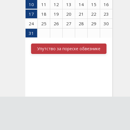
10
11
12
13
14
15
16
17
18
19
20
21
22
23
24
25
26
27
28
29
30
31
Упутство за пореске обвезнике