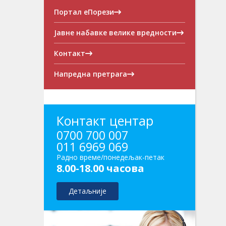
Портал еПорези
Јавне набавке велике вредности
Контакт
Напредна претрага
Контакт центар
0700 700 007
011 6969 069
Радно време/понедељак-петак
8.00-18.00 часова
Детаљније