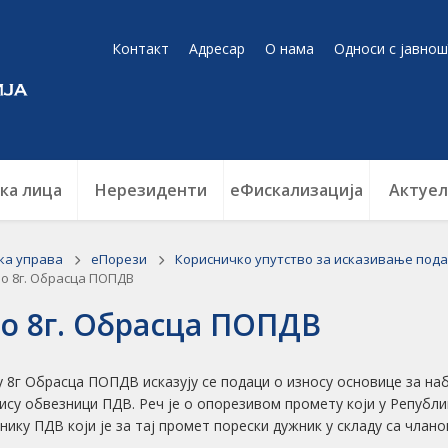
Контакт
Адресар
О нама
Односи с јавнош
ка лица
Нерезиденти
еФискализација
Актуел
ка управа
еПорези
Корисничко упутство за исказивање пода
о 8г. Обрасца ПОПДВ
о 8г. Обрасца ПОПДВ
у 8г Обрасца ПОПДВ исказују се подаци о износу основице за наб
нису обвезници ПДВ. Реч је о опорезивом промету који у Републ
нику ПДВ који је за тај промет порески дужник у складу са чланом