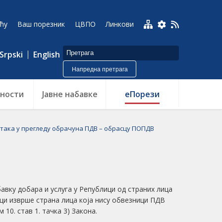
ћу
Ваш порезник
ЦВПО
Линкови
Srpski
English
Напредна претрага
ности
Jавне набавке
еПорези
така у прегледу обрачуна ПДВ – обрасцу ПОПДВ
авку добара и услуга у Републици од страних лица
ици изврше страна лица која нису обвезници ПДВ
 10. став 1. тачка 3) Закона.