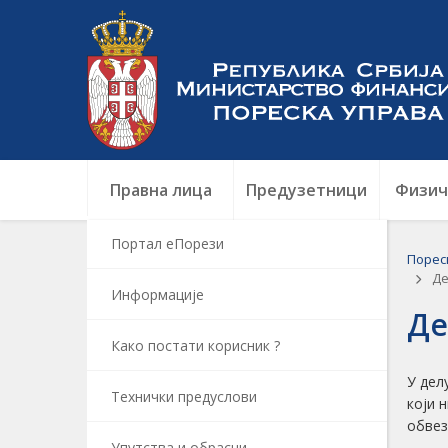
Правна лица
Предузетници
Физич
Портал еПорези
Порес
Де
Информацијe
Де
Како постати корисник ?
У дел
Технички предуслови
који 
обвез
Упутства и обрасци