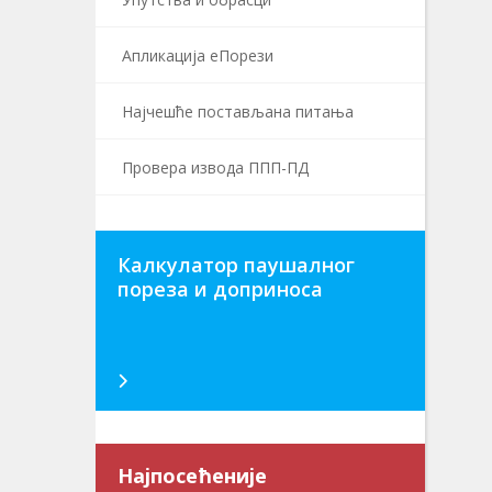
Апликација еПорези
Најчешће постављана питања
Провера извода ППП-ПД
Калкулатор паушалног
пореза и доприноса
Најпосећеније