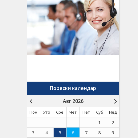
Порески календар
Авг 2026
Пон
Уто
Сре
Чет
Пет
Суб
Нед
1
2
3
4
5
6
7
8
9