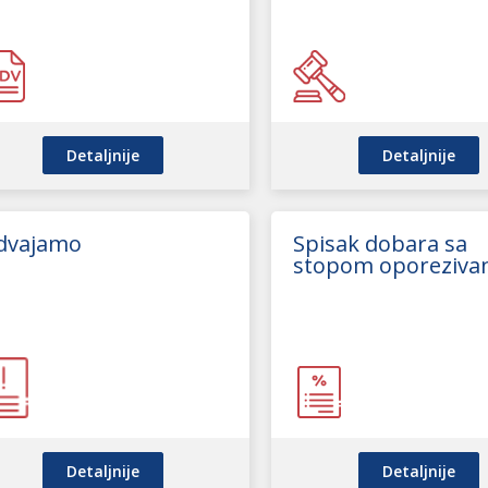
Detaljnije
Detaljnije
zdvajamo
Spisak dobara sa
stopom oporeziva
Detaljnije
Detaljnije