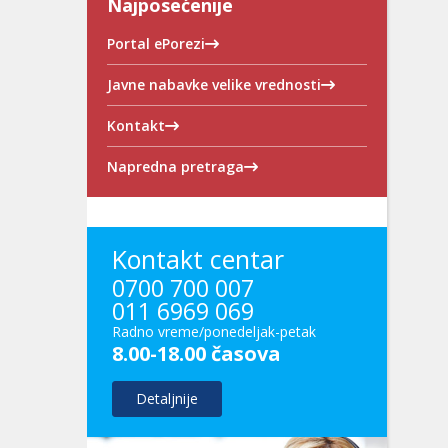
Najposećenije
Portal ePorezi
Javne nabavke velike vrednosti
Kontakt
Napredna pretraga
Kontakt centar
0700 700 007
011 6969 069
Radno vreme/ponedeljak-petak
8.00-18.00 časova
Detaljnije