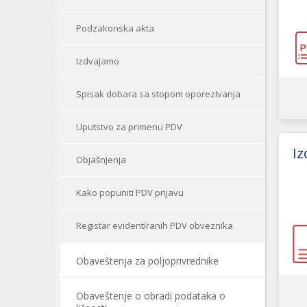
Podzakonska akta
Izdvajamo
Spisak dobara sa stopom oporezivanja
Uputstvo za primenu PDV
I
Objašnjenja
Kako popuniti PDV prijavu
Registar evidentiranih PDV obveznika
Obaveštenja za poljoprivrednike
Obaveštenje o obradi podataka o