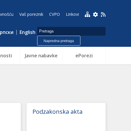
avnošću
Vaš poreznik
CVPO
Linkovi
рпски
English
Napredna pretraga
nosti
Javne nabavke
ePorezi
Podzakonska akta