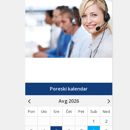
Poreski kalendar
Avg 2026
Pon
Uto
Sre
Čet
Pet
Sub
Ned
1
2