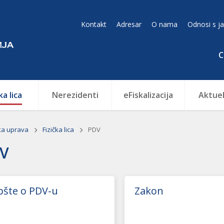
Kontakt
Adresar
O nama
Odnosi s j
С
ka lica
Nerezidenti
eFiskalizacija
Aktuel
ka uprava
Fizička lica
PDV
V
pšte o PDV-u
Zakon