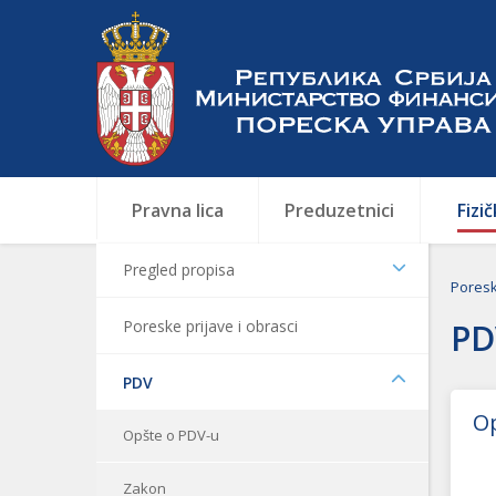
Pravna lica
Preduzetnici
Fizič
Pregled propisa
Pores
Poreske prijave i obrasci
PD
PDV
O
Opšte o PDV-u
Zakon