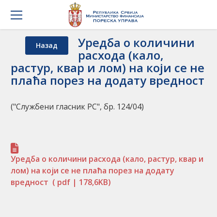
Уредба о количини
Назад
расхода (кало,
растур, квар и лом) на који се не
плаћа порез на додату вредност
("Службени гласник РС", бр. 124/04)
Уредба о количини расхода (кало, растур, квар и
лом) на који се не плаћа порез на додату
вредност
( pdf | 178,6KB)