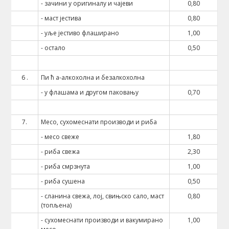
- зачини у оригиналу и чајеви
0,80
- маст јестива
0,80
- уље јестиво флаширано
1,00
- остало
0,50
6 .
Пи ћ а-алкохолна и безалкохолна
- у флашама и другом паковању
0,70
7.
Месо, сухомеснати производи и риба
- месо свеже
1,80
- риба свежа
2,30
- риба смрзнута
1,00
- риба сушена
0,50
- сланина свежа, лој, свињско сало, маст
0,80
(топљена)
- сухомеснати производи и вакумирано
1,00