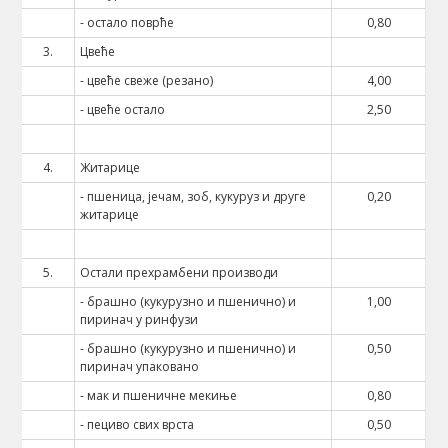
- остало поврће
0,80
3.
Цвеће
- цвеће свеже (резано)
4,00
- цвеће остало
2,50
4.
Житарице
- пшеница, јечам, зоб, кукуруз и друге
0,20
житарице
5.
Остали прехрамбени производи
- брашно (кукурузно и пшенично) и
1,00
пиринач у ринфузи
- брашно (кукурузно и пшенично) и
0,50
пиринач упаковано
- мак и пшеничне мекиње
0,80
- пециво свих врста
0,50