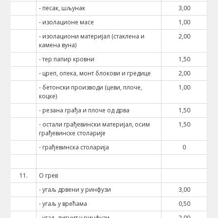
- песак, шљунак
3,00
- изолационе масе
1,00
- изолациони материјал (стаклена и
2,00
камена вуна)
- тер папир кровни
1,50
- цреп, опека, монт блокови и гредице
2,00
- бетонски производи (цеви, плоче,
1,00
коцке)
- резана грађа и плоче од дрва
1,50
- остали грађевински материјал, осим
1,50
грађевинске столарије
- грађевинска столарија
0
11.
О грев
- угаљ дрвени у ринфузи
3,00
- угаљ у врећама
0,50
- угаљ лигнит у ринфузи
2,00