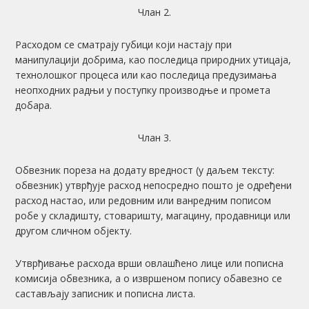
Члан 2.
Расходом се сматрају губици који настају при
манипулацији добрима, као последица природних утицаја,
технолошког процеса или као последица предузимања
неопходних радњи у поступку производње и промета
добара.
Члан 3.
Обвезник пореза на додату вредност (у даљем тексту:
обвезник) утврђује расход непосредно пошто је одређени
расход настао, или редовним или ванредним пописом
робе у складишту, стоваришту, магацину, продавници или
другом сличном објекту.
Утврђивање расхода врши овлашћено лице или пописна
комисија обвезника, а о извршеном попису обавезно се
састављају записник и пописна листа.