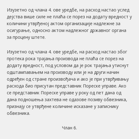
Изузетно од члана 4. ове уредбе, на расход настао услед
дејства више силе не плаћа се порез на додату вредност у
количини утврђеној актом организације надлежне за
осигурање, односно актом надлежног државног органа
за процену штете.
Изузетно од члана 4. ове уредбе, на расход настао због
протека рока трајања производа не плаћа се порез на
додату вредност, под условом да је рок трајања утиснут
одштампавањем на производу или је на други начин
одређен од стране произвођача и ако је при утврђивању
расхода био присутан представник Пореске управе. Ако
се представник Пореске управе у року од пет дана од
дана подношења захтева не одазове позиву обвезника,
признају се утврђене количине исказане у записнику
обвезника.
Члан 6.