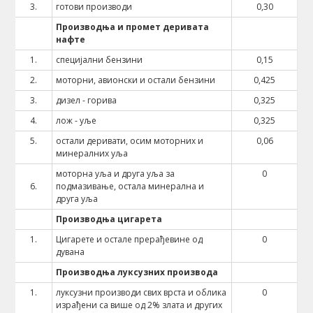
3.
готови производи
0,30
Производња и промет деривата
нафте
1.
специјални бензини
0,15
2.
моторни, авионски и остали бензини
0,425
3.
дизел - горива
0,325
4.
лож - уље
0,325
5.
остали деривати, осим моторних и
0,06
минералних уља
моторна уља и друга уља за
0
6.
подмазивање, остала минерална и
друга уља
Производња цигарета
1.
Цигарете и остале прерађевине од
0
дувана
Производња луксузних производа
1.
луксузни производи свих врста и облика
0
израђени са више од 2% злата и других