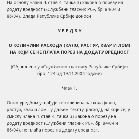
На основу члана 4. став 4. тачка 3) Закона о порезу на
додату вредност («Службени гласник РС», бр. 84/04 и
86/04), Влада Републике Србије доноси
У Р Е Д Б У
О КОЛИЧИНИ РАСХОДА (КАЛО, РАСТУР, КВАР И ЛОМ)
НА КОЈИ СЕ НЕ ПЛАЋА ПОРЕЗ НА ДОДАТУ ВРЕДНОСТ
(Објављено у «Службеном гласнику Републике Србије»
број 124 од 19.11.2004.године)
Члан 1.
Овом уредбом утврђује се количина расхода (кало,
растур, квар и лом - у даљем тексту: расход), на који се, у
смислу члана 4. став 4. тачка 3) Закона о порезу на
додату вредност (Службени гласник РС», бр. 84/04 и
86/04), не плаћа порез на додату вредност.