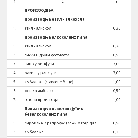
1
2
3
ПРОИЗВОДЊА
Производња етил - алкохола
1.
етил - алкохол
0,30
Производња алкохолних пића
1.
етил - алкохол
0,30
2.
виски и други дестилати
0,50
3.
вино у ринфузи
3,00
4.
ракија у ринфузи
3,00
5.
амбалажа (стаклене боце)
1,00
6.
остала амбалажа
0,50
7.
готови производи
1,00
Производња освежавајућих
безалкохолних пића
1.
сировине и репродукциони материјал
0,50
2.
амбалажа
0,30