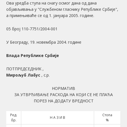
Ова уредба ступа на снагу осмог дана од дана
објављивања у "Службеном гласнику Републике Србије",
а примењиваће се од 1. јануара 2005. године.
05 број 110-7751/2004-001
У Београду, 19. новембра 2004. године
Влада Републике Србије
ПОТПРЕДСЕДНИК ,
Мирољуб Лабус
, с.р.
НОРМАТИВ
ЗА УТВРЂИВАЊЕ РАСХОДА НА КОЈИ СЕ НЕ ПЛАЋА
ПОРЕЗ НА ДОДАТУ ВРЕДНОСТ
Ред.
Стопа
Н А З И В
бр.
%