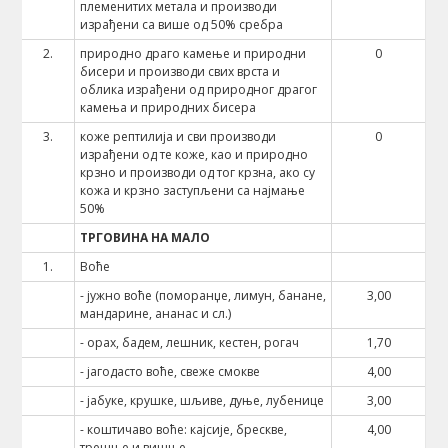
племенитих метала и производи
израђени са више од 50% сребра
2.
природно драго камење и природни
0
бисери и производи свих врста и
облика израђени од природног драгог
камења и природних бисера
3.
коже рептилија и сви производи
0
израђени од те коже, као и природно
крзно и производи од тог крзна, ако су
кожа и крзно заступљени са најмање
50%
ТРГОВИНА НА МАЛО
1.
Воће
- јужно воће (поморанџе, лимун, банане,
3,00
мандарине, ананас и сл.)
- орах, бадем, лешник, кестен, рогач
1,70
- јагодасто воће, свеже смокве
4,00
- јабуке, крушке, шљиве, дуње, лубенице
3,00
- коштичаво воће: кајсије, брескве,
4,00
трешње и вишње