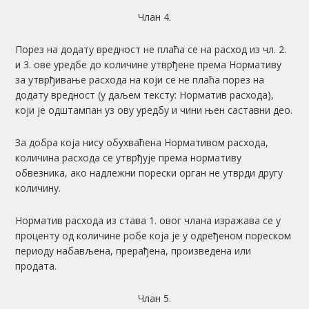
Члан 4.
Порез на додату вредност не плаћа се на расход из чл. 2.
и 3. ове уредбе до количине утврђене према Нормативу
за утврђивање расхода на који се не плаћа порез на
додату вредност (у даљем тексту: Норматив расхода),
који је одштампан уз ову уредбу и чини њен саставни део.
За добра која нису обухваћена Нормативом расхода,
количина расхода се утврђује према нормативу
обвезника, ако надлежни порески орган не утврди другу
количину.
Норматив расхода из става 1. овог члана изражава се у
проценту од количине робе која је у одређеном пореском
периоду набављена, прерађена, произведена или
продата.
Члан 5.