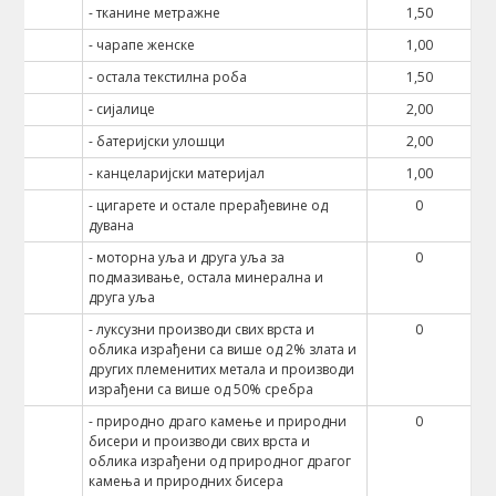
- тканине метражне
1,50
- чарапе женске
1,00
- остала текстилна роба
1,50
- сијалице
2,00
- батеријски улошци
2,00
- канцеларијски материјал
1,00
- цигарете и остале прерађевине од
0
дувана
- моторна уља и друга уља за
0
подмазивање, остала минерална и
друга уља
- луксузни производи свих врста и
0
облика израђени са више од 2% злата и
других племенитих метала и производи
израђени са више од 50% сребра
- природно драго камење и природни
0
бисери и производи свих врста и
облика израђени од природног драгог
камења и природних бисера