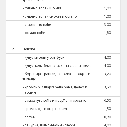
- сушено воће - шљиве
1,00
- сушено воће - смокве и остало
1,00
- егзотично воће
3,00
- остало воће
1,80
2 .
Поврће
- купус кисели у ринфузи
4,00
- купус, кељ, блитва, зелена салата свежа
4,00
- боранија, грашак, паприка, парадајз и
3,20
тиквице
- кромпир и шаргарепа рана, целер и
3,50
першун
- замрзнуто воће и поврће - паковано
0,50
- кромпир, шаргарепа, лук
1,50
- пасуљ
0,80
- печурке, шампињони - свежи
4,00