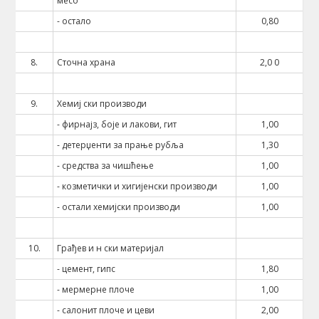
месо
- остало
0,80
8.
Сточна храна
2,0 0
9.
Хемиј ски производи
- фирнајз, боје и лакови, гит
1,00
- детерџенти за прање рубља
1,30
- средства за чишћење
1,00
- козметички и хигијенски производи
1,00
- остали хемијски производи
1,00
10.
Грађев и н ски материјал
- цемент, гипс
1,80
- мермерне плоче
1,00
- салонит плоче и цеви
2,00