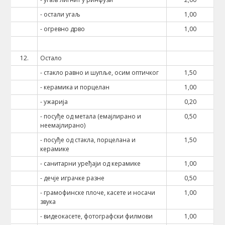
- остали угаљ
1,00
- огревно дрво
1,00
12.
Остало
- стакло равно и шупље, осим оптичког
1,50
- керамика и порцелан
1,00
- ужарија
0,20
- посуђе од метала (емајлирано и
0,50
неемајлирано)
- посуђе од стакла, порцелана и
1,50
керамике
- санитарни уређаји од керамике
1,00
- дечје играчке разне
0,50
- грамофинске плоче, касете и носачи
1,00
звука
- видеокасете, фотографски филмови
1,00