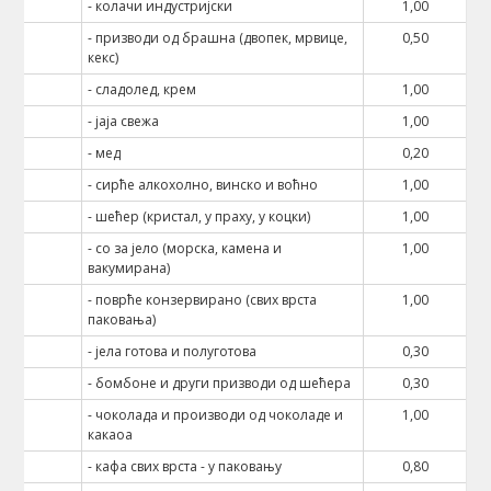
- колачи индустријски
1,00
- призводи од брашна (двопек, мрвице,
0,50
кекс)
- сладолед, крем
1,00
- јаја свежа
1,00
- мед
0,20
- сирће алкохолно, винско и воћно
1,00
- шећер (кристал, у праху, у коцки)
1,00
- со за јело (морска, камена и
1,00
вакумирана)
- поврће конзервирано (свих врста
1,00
паковања)
- јела готова и полуготова
0,30
- бомбоне и други призводи од шећера
0,30
- чоколада и производи од чоколаде и
1,00
какаоа
- кафа свих врста - у паковању
0,80