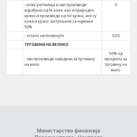
- коже рептилија и сви производи
0
израђени од те коже, као и природно
крзно и производи од тог крзна, ако су
кожа и крзно заступљени са најмање
50%
- остало неспоменуто
0,50
ТРГОВИНА НА ВЕЛИКО
50% од
- сви производи наведени за трговину
процента за
на мало
трговину на
мало
Министарство финансија