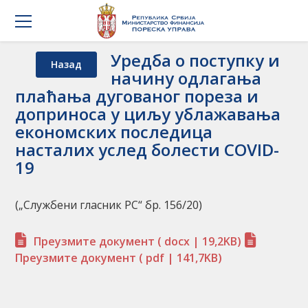
Уредба о поступку и
Назад
начину одлагања
плаћања дугованог пореза и
доприноса у циљу ублажавања
економских последица
насталих услед болести COVID-
19
(„Службени гласник РС“ бр. 156/20)
Преузмите документ
( docx | 19,2KB)
Преузмите документ
( pdf | 141,7KB)