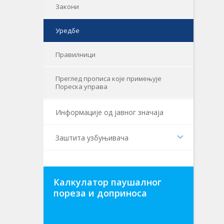
Закони
Уредбе
Правилници
Преглед прописа које примењује
Пореска управа
Информaције од јавног значаја
Заштита узбуњивача
Калкулатор паушалног
пореза и доприноса