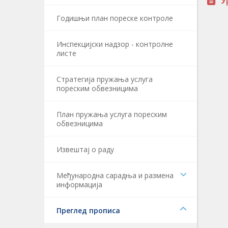
У
Годишњи план пореске контроле
Инспекцијски надзор - контролне
листе
Стратегија пружања услуга
пореским обвезницима
План пружања услуга пореским
обвезницима
Извештај о раду
Међународна сарадња и размена
информација
Преглед прописа