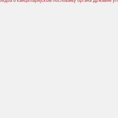
редба о канцеларијском пословању органа државне у