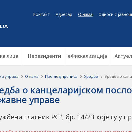
Контакт
Адресар
О нама
Односи с јавнош
ка лица
Нерезиденти
еФискализација
Актуел
ка управа
О нама
Преглед прописа
Уредбе
Уредба о кан
едба о канцеларијском посл
жавне управе
ужбени гласник РС", бр. 14/23 које су у п