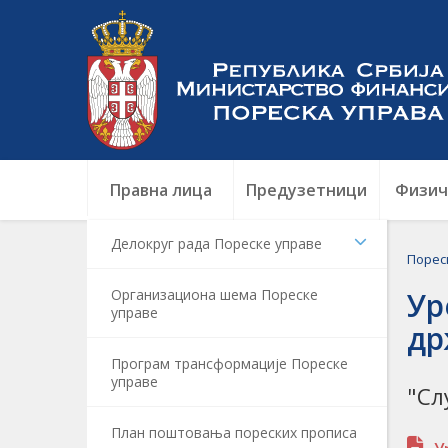
Правна лица
Предузетници
Физич
Делокруг рада Пореске управе
Порес
Организациона шема Пореске
Ур
управе
др
Програм трансформације Пореске
управе
"Сл
План поштовања пореских прописа