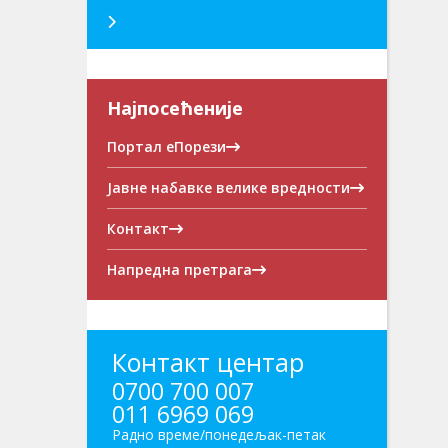
Најпосећеније
Портал еПорези
Јавне набавке велике вредности
Контакт
Напредна претрага
Контакт центар
0700 700 007
011 6969 069
Радно време/понедељак-петак