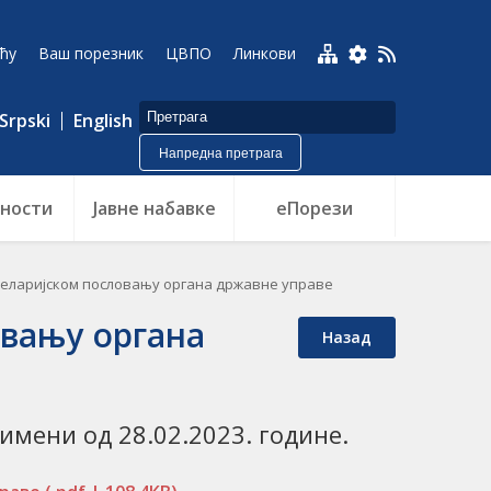
ћу
Ваш порезник
ЦВПО
Линкови
Srpski
English
Напредна претрага
ности
Jавне набавке
еПорези
целаријском пословању органа државне управе
овању органа
Назад
римени од 28.02.2023. године.