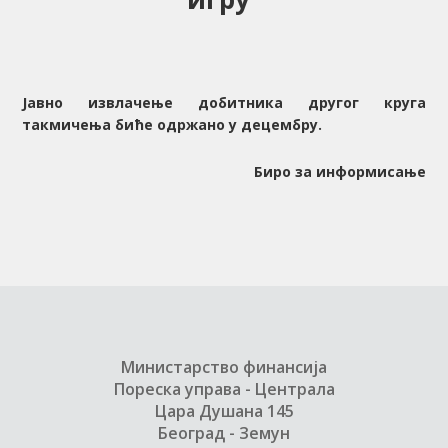
Jaвно извлачење добитника другог круга
такмичења биће одржано у децембру.
Биро за информисање
Министарство финансија
Пореска управа - Централа
Цара Душана 145
Београд - Земун