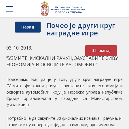
Почео је други круг
Назад
наградне игре
03. 10. 2013.
Штампај
"УЗМИТЕ ФИСКАЛНИ РАЧУН, ЗАУСТАВИТЕ СИВУ
ЕКОНОМИЈУ И ОСВОЈИТЕ АУТОМОБИЛ"
Подсећамо Вас да је у току други круг наградне игре
"Узмите фискални рачун, зауставите сиву економију и
освојите аутомобил", коју је Пореска управа Републике
Србије организовала у сарадњи са Министарством
финансиија.
Потребно је да сакупите 30 фискалних исечака - рачуна, и
ставите их у коверат, заједно са именом, презименом,