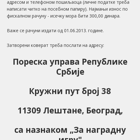
адресом и телефоном пошиљаоца (личне податке треба
написати читко на посебном папиру). Најмањи износ по
фискалном рачуну - исечку мора бити 300,00 динара.
Важе се рачуни издати од 01.06.2013. године.
Затворени коверат треба послати на адресу:
Пореска управа Републике
Србије
Кружни пут број 38
11309 Лештане, Београд,
са назнаком „За наградну
игру"