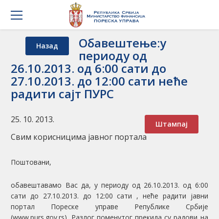
Обавештење:у
Назад
периоду од
26.10.2013. од 6:00 сати до
27.10.2013. до 12:00 сати неће
радити сајт ПУРС
25. 10. 2013.
Штампај
Свим корисницима јавног портала
Поштовани,
обавештавамо Вас да, у периоду од 26.10.2013. од 6:00
сати до 27.10.2013. до 12:00 сати , неће радити јавни
портал Пореске управе Републике Србије
(www.purs.gov.rs). Разлог поменутог прекида су радови на