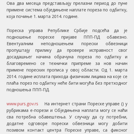
Ова два месеца представљају прелазни период до пуне
примене система обједињене наплате пореза по одбитку,
која почиње 1. марта 2014. године.
Пореска управа Републике Србије подсећа да је
подношење пореске пријаве ППП-ПД обавезно.
Евентуалним неподношењем порески обвезници
пропуштају прилику да провере исправност свог
досадашњег начина обрачуна пореза по одбитку и
благовремено се технички припреме за нов начин
примене пореских прописа у овој области. Од 1. марта
2014. године исплата прихода физичким лицима на које се
плаћа порез по одбитку неће бити могућа без претходног
подношења ППП-ПД.
www.purs.gov.rs
На интернет страни Пореске управе (
) у
рубрикама е-порези и Обједињена наплата могу се наћи
сва потребна обавештења. У случају да су потребни,
додатне одговоре порески обвезници могу добити
позивом контакт центра Пореске управе, са фиксног