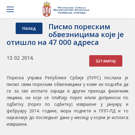
Писмо пореским
Назад
обвезницима које је
отишло на 47 000 адреса
13. 02. 2014.
Штампај
Пореска управа Републике Србије (ПУРС) послала је
писмо свим пореским обвезницима у коме их подсећа да
се за све исплате зарада и других прихода физичким
лицима, на које се плаћају порез и/или доприноси по
одбитку (порез по одбитку) извршене у јануару и
фебруару 2014. године, мора поднети и ППП-ПД и то
најкасније до последњег дана у месецу у којем је исплата
извршена.