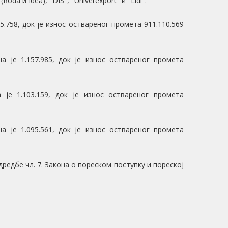
 и Idea), ''DIS'', ''Univerexport'' и ''Lidl'':
65.758, док је износ оствареног промета 911.110.569
на је 1.157.985, док је износ оствареног промета
 је 1.103.159, док је износ оствареног промета
на је 1.095.561, док је износ оствареног промета
едбе чл. 7. Закона о пореском поступку и пореској