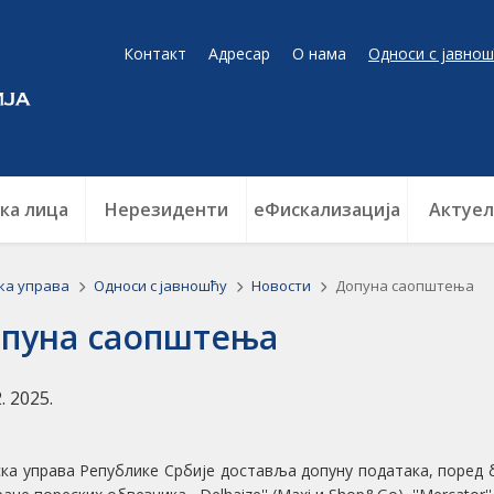
Контакт
Адресар
О нама
Односи с јавнош
ка лица
Нерезиденти
еФискализација
Актуел
ка управа
Односи с јавношћу
Новости
Допуна саопштења
пуна саопштења
2. 2025.
ка управа Републике Србије доставља допуну података, поред б