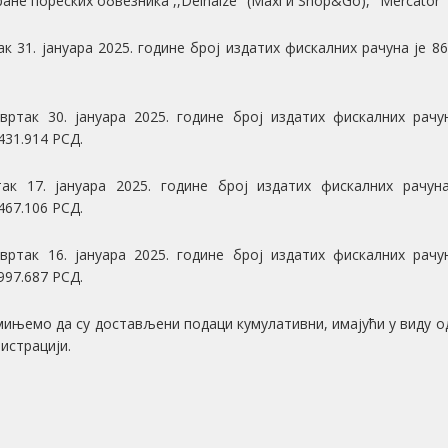
ане пореских обвезника ,,Delhaize'' (Maxi и Shop&Go), ''Mercator'' (Roda
ак 31. јануара 2025. године број издатих фискалних рачуна је 8
вртак 30. јануара 2025. године број издатих фискалних рачу
.431.914 РСД.
ак 17. јануара 2025. године број издатих фискалних рачуна
.467.106 РСД.
вртак 16. јануара 2025. године број издатих фискалних рачу
.997.687 РСД.
ињемо да су достављени подаци кумулативни, имајући у виду одр
истрацији.