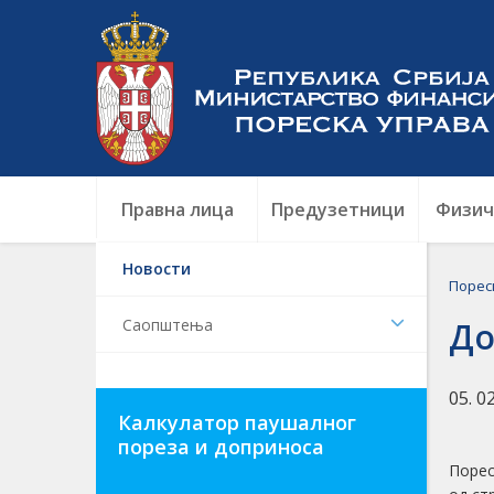
Правна лица
Предузетници
Физич
Новости
Порес
Саопштења
До
05. 0
Калкулатор паушалног
пореза и доприноса
Порес