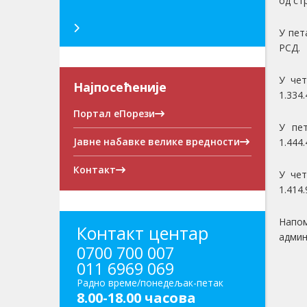
од стр
У пет
РСД.
У чет
Најпосећеније
1.334
Портал еПорези
У пет
Јавне набавке велике вредности
1.444
Контакт
У чет
1.414
Напом
Контакт центар
админ
0700 700 007
011 6969 069
Радно време/понедељак-петак
8.00-18.00 часова