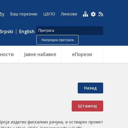
ћу
Ваш порезник
ЦВПО
Линкови
Srpski
English
Напредна претрага
ности
Jавне набавке
еПорези
Назад
Штампај
роја издатих фискалних рачуна, и остварен промет