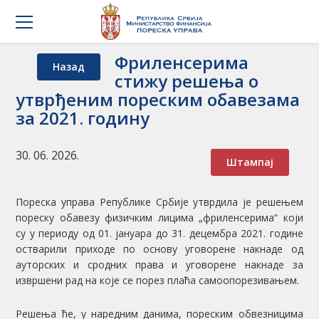
Фриленсерима
Назад
стижу решења о
утврђеним пореским обавезама
за 2021. годину
30. 06. 2026.
Штампај
Пореска управа Републике Србије утврдила је решењем
пореску обавезу физичким лицима „фриленсерима“ који
су у периоду од 01. јануара до 31. децембра 2021. године
остварили приходе по основу уговорене накнаде од
ауторских и сродних права и уговорене накнаде за
извршени рад на које се порез плаћа самоопорезивањем.
Решења ће, у наредним данима, пореским обвезницима