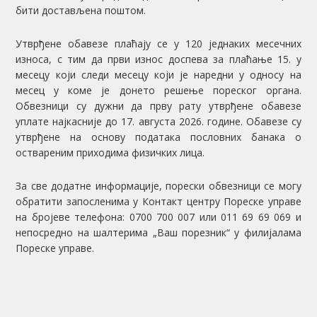
бити достављена поштом.
Утврђене обавезе плаћају се у 120 једнаких месечних
износа, с тим да први износ доспева за плаћање 15. у
месецу који следи месецу који је наредни у односу на
месец у коме је донето решење пореског органа.
Обвезници су дужни да прву рату утврђене обавезе
уплате најкасније до 17. aвгуста 2026. године. Обавезе су
утврђене на основу података пословних банака о
оствареним приходима физичких лица.
За све додатне информације, порески обвезници се могу
обратити запосленима у Контакт центру Пореске управе
на бројеве телефона: 0700 700 007 или 011 69 69 069 и
непосредно на шалтерима „Ваш порезник“ у филијалама
Пореске управе.