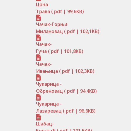
Црна
Трава
( pdf | 99,6KB)
Чачак-Горњи
Милановац
( pdf | 102,1KB)
Чачак-
Гуча
( pdf | 101,8KB)
Чачак-
Ивањица
( pdf | 102,3KB)
Чукарица -
Обреновац
( pdf | 94,4KB)
Чукарица -
Лазаревац
( pdf | 96,6KB)
Шабац-
Богатић
( pdf | 101,5KB)