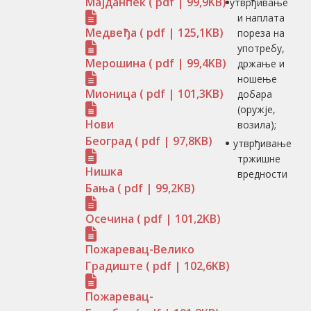
Мајданпек
( pdf | 99,9KB)
утврђивање
и наплата
Медвеђа
( pdf | 125,1KB)
пореза на
употребу,
Мерошина
( pdf | 99,4KB)
држање и
ношење
Мионица
( pdf | 101,3KB)
добара
(оружје,
Нови
возила);
Београд
( pdf | 97,8KB)
утврђивање
тржишне
Нишка
вредности
Бања
( pdf | 99,2KB)
Осечина
( pdf | 101,2KB)
Пожаревац-Велико
Градиште
( pdf | 102,6KB)
Пожаревац-