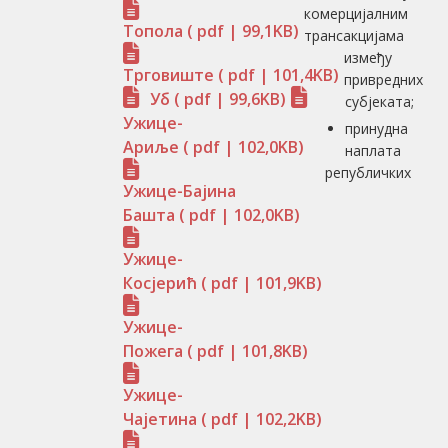
комерцијалним
Топола
( pdf | 99,1KB)
трансакцијама
између
Трговиште
( pdf | 101,4KB)
привредних
Уб
( pdf | 99,6KB)
субјеката;
Ужице-
принудна
Ариље
( pdf | 102,0KB)
наплата
републичких
Ужице-Бајина
Башта
( pdf | 102,0KB)
Ужице-
Косјерић
( pdf | 101,9KB)
Ужице-
Пожега
( pdf | 101,8KB)
Ужице-
Чајетина
( pdf | 102,2KB)