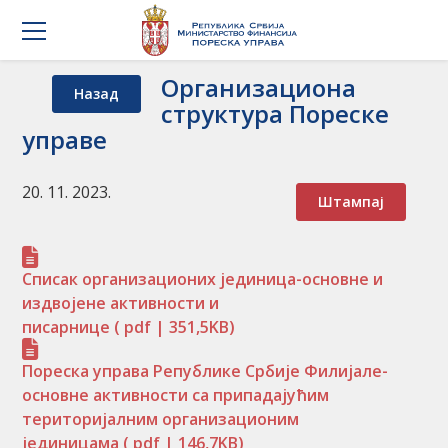
Организациона
Назад
структура Пореске
управе
20. 11. 2023.
Штампај
Списак организационих јединица-основне и
издвојене активности и
писарнице
( pdf | 351,5KB)
Пореска управа Републике Србије Филијале-
основне активности са припадајућим
територијалним организационим
јединицама
( pdf | 146,7KB)