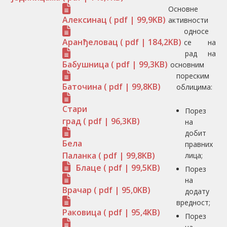
Основне
Алексинац
( pdf | 99,9KB)
активности
односе
Аранђеловац
( pdf | 184,2KB)
се на
рад на
Бабушница
( pdf | 99,3KB)
основним
пореским
Баточина
( pdf | 99,8KB)
облицима:
Стари
Порез
град
( pdf | 96,3KB)
на
добит
Бела
правних
Паланка
( pdf | 99,8KB)
лица;
Блаце
( pdf | 99,5KB)
Порез
на
Врачар
( pdf | 95,0KB)
додату
вредност;
Раковица
( pdf | 95,4KB)
Порез