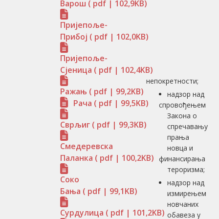
Варош
( pdf | 102,9KB)
Пријепоље-
Прибој
( pdf | 102,0KB)
Пријепоље-
Сјеница
( pdf | 102,4KB)
непокретности;
Ражањ
( pdf | 99,2KB)
надзор над
Рача
( pdf | 99,5KB)
спровођењем
Закона о
Сврљиг
( pdf | 99,3KB)
спречавању
прања
Смедеревска
новца и
Паланка
( pdf | 100,2KB)
финансирања
тероризма;
Соко
надзор над
Бања
( pdf | 99,1KB)
измирењем
новчаних
Сурдулица
( pdf | 101,2KB)
обавеза у