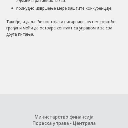
административних такси;
принудно извршење мере заштите конкуренције.
Такође, и даље ће постојати писарнице, путем којих ће
грађани моћи да остваре контакт са управом и за сва
друга питања.
Министарство финансија
Пореска управа - Централа