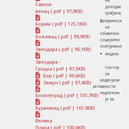
на
Савски
доходак
венац
( pdf | 97,0KB)
грађана;
Доприноси
Бојник
( pdf | 125,1KB)
за
обавезно
Бољевац
( pdf | 99,9KB)
социјално
осигурање;
Звездара
( pdf | 96,1KB)
Акцизе.
Звездара -
Сектор
Гроцка
( pdf | 97,3KB)
за
Бор
( pdf | 99,6KB)
издвојене
Земун
( pdf | 97,4KB)
активности
надлежан
Босилеград
( pdf | 101,7KB)
је за
Бујановац
( pdf | 101,9KB)
Велика
Плана
( pdf | 100,6KB)