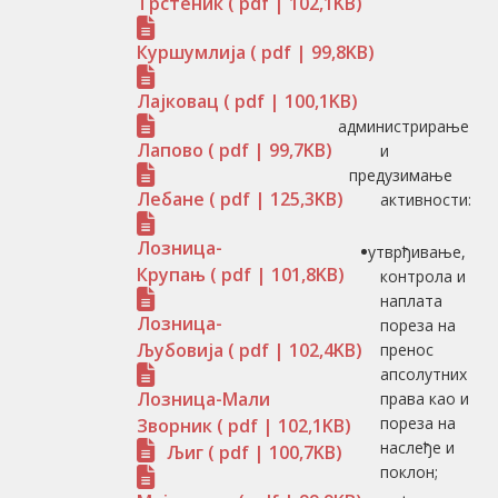
Трстеник
( pdf | 102,1KB)
Куршумлија
( pdf | 99,8KB)
Лајковац
( pdf | 100,1KB)
администрирање
Лапово
( pdf | 99,7KB)
и
предузимање
Лебане
( pdf | 125,3KB)
активности:
Лозница-
утврђивање,
Крупањ
( pdf | 101,8KB)
контролa и
наплатa
Лозница-
пореза на
Љубовија
( pdf | 102,4KB)
пренос
апсолутних
Лозница-Мали
права као и
пореза на
Зворник
( pdf | 102,1KB)
наслеђе и
Љиг
( pdf | 100,7KB)
поклон;