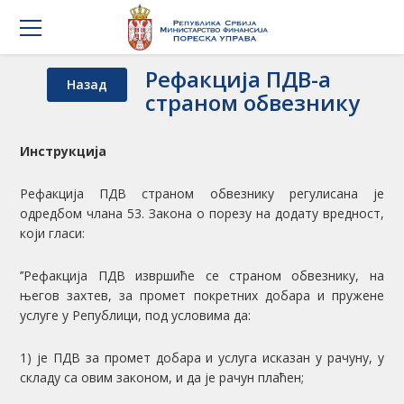
Рефакција ПДВ-а
Назад
страном обвезнику
Инструкцијa
Рефакција ПДВ страном обвезнику регулисана је
одредбом члана 53. Закона о порезу на додату вредност,
који гласи:
’’Рефакција ПДВ извршиће се страном обвезнику, на
његов захтев, за промет покретних добара и пружене
услуге у Републици, под условима да:
1) је ПДВ за промет добара и услуга исказан у рачуну, у
складу са овим законом, и да је рачун плаћен;