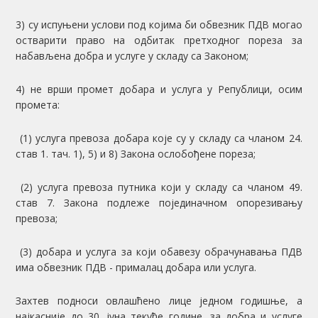
3) су испуњени услови под којима би обвезник ПДВ могао
остварити право на одбитак претходног пореза за
набављена добра и услуге у складу са Законом;
4) не врши промет добара и услуга у Републици, осим
промета:
(1) услуга превоза добара које су у складу са чланом 24.
став 1. тач. 1), 5) и 8) Закона ослобођене пореза;
(2) услуга превоза путника који у складу са чланом 49.
став 7. Закона подлеже појединачном опорезивању
превоза;
(3) добара и услуга за који обавезу обрачунавања ПДВ
има обвезник ПДВ - прималац добара или услуга.
Захтев подноси овлашћено лице једном годишње, а
најкасније до 30. јуна текуће године, за добра и услуге