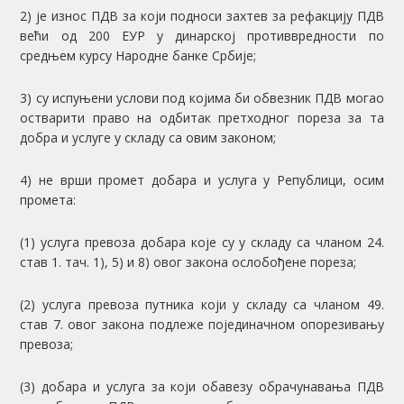
2) је износ ПДВ за који подноси захтев за рефакцију ПДВ
већи од 200 ЕУР у динарској противвредности по
средњем курсу Народне банке Србије;
3) су испуњени услови под којима би обвезник ПДВ могао
остварити право на одбитак претходног пореза за та
добра и услуге у складу са овим законом;
4) не врши промет добара и услуга у Републици, осим
промета:
(1) услуга превоза добара које су у складу са чланом 24.
став 1. тач. 1), 5) и 8) овог закона ослобођене пореза;
(2) услуга превоза путника који у складу са чланом 49.
став 7. овог закона подлеже појединачном опорезивању
превоза;
(3) добара и услуга за који обавезу обрачунавања ПДВ