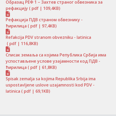
Образац РЕФ 1 – Захтев страног обвезника за
рефакцију
( pdf | 109,4KB)
Рефакција ПДВ страном обвезнику -
ћирилица
( pdf | 97,4KB)
Refakcija PDV stranom obvezniku - latinica
( pdf | 116,8KB)
Списак земаља са којима Република Србија има
успостављене услове узајамности код ПДВ -
ћирилица
( pdf | 61,8KB)
Spisak zemalja sa kojima Republika Srbija ima
uspostavljene uslove uzajamnosti kod PDV -
latinica
( pdf | 69,1KB)