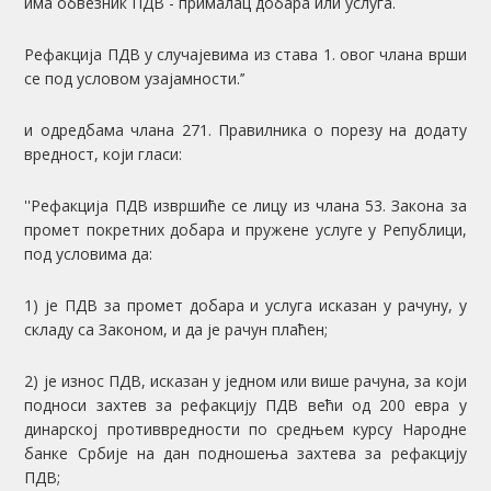
има обвезник ПДВ - прималац добара или услуга.
Рефакција ПДВ у случајевима из става 1. овог члана врши
се под условом узајамности.’’
и одредбама члана 271. Правилника о порезу на додату
вредност, који гласи:
''Рефакција ПДВ извршиће се лицу из члана 53. Закона за
промет покретних добара и пружене услуге у Републици,
под условима да:
1) је ПДВ за промет добара и услуга исказан у рачуну, у
складу са Законом, и да је рачун плаћен;
2) је износ ПДВ, исказан у једном или више рачуна, за који
подноси захтев за рефакцију ПДВ већи од 200 евра у
динарској противвредности по средњем курсу Народне
банке Србије на дан подношења захтева за рефакцију
ПДВ;