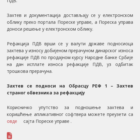
ПДВ.
Захтев и документација достављају се у електронском
облику преко портала Пореске управе, а Пореска управа
доноси решење у електронском облику.
Рефакција ПДВ врши се у валути државе подносиоца
захтева у износу добијеном прерачуном динарског износа
рефакције ПДВ по продајном курсу Народне банке Србије
на дан исплате износа рефакције ПДВ, уз одбитак
трошкова прерачуна.
Захтев се подноси на Обрасцу РЕФ 1 – Захтев
страног обвезника за рефакцију
Корисничко упутство за подношење захтева и
коришћење апликативног софтвера можете преузети са
овде
сајта Пореске управе
.