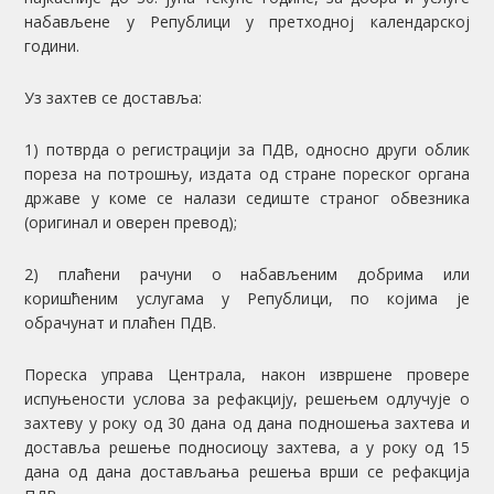
набављене у Републици у претходној календарској
години.
Уз захтев се доставља:
1) потврда о регистрацији за ПДВ, односно други облик
пореза на потрошњу, издата од стране пореског органа
државе у коме се налази седиште страног обвезника
(оригинал и оверен превод);
2) плаћени рачуни о набављеним добрима или
коришћеним услугама у Републици, по којима је
обрачунат и плаћен ПДВ.
Пореска управа Централа, након извршене провере
испуњености услова за рефакцију, решењем одлучује о
захтеву у року од 30 дана од дана подношења захтева и
доставља решење подносиоцу захтева, а у року од 15
дана од дана достављања решења врши се рефакција