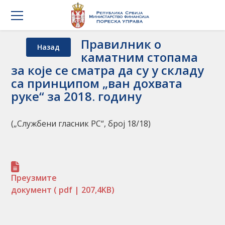
Правилник о
Назад
каматним стопама
за које се сматра да су у складу
са принципом „ван дохвата
руке“ за 2018. годину
(„Службени гласник РС“, број 18/18)
Преузмите
документ
( pdf | 207,4KB)