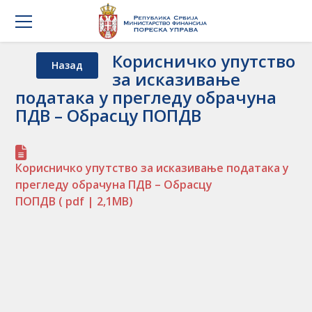
Корисничко упутство
Назад
за исказивање
података у прегледу обрачуна
ПДВ – Обрасцу ПОПДВ
Корисничко упутство за исказивање података у
прегледу обрачуна ПДВ – Обрасцу
ПОПДВ
( pdf | 2,1MB)