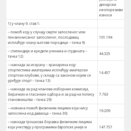
динарски
неопорезиви
износи
1) у члану 9. став 1:
– помоћ коју у случају смрти запосленог или
пензионисаног запосленог, послодавац
101.194
исплаћује члану његове породице – тачка 9)
– стипендије и кредити ученика и студената –
44.325
тачка 12)
– накнада за исхрану – хранарина коју
спортистима аматерима исплаћују аматерски
14.457
спортски клубови, у складу са законом којим се
уређује спорт – тачка 13)
– накнада за рад чланова изборних комисија,
бирачких и гласачких одбора и за рад на попису
7.763
становништва – тачка 29)
– новчанa помоћ физичким лицима која нису
19.209
запослена код даваоца – тачка 30)
– накнада трошкова боравка физичким лицима
која учествују у програмима Европске уније и
147.757