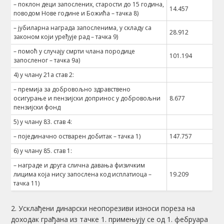
– поклон деци запослених, старости до 15 година,
14.457
поводом Нове године и Божића – тачка 8)
– јубиларна награда запосленима, у складу са
28.912
законом који уређује рад – тачка 9)
– помоћ у случају смрти члана породице
101.194
запосленог – тачка 9а)
4) у члану 21а став 2:
– премија за добровољно здравствено
осигурање и пензијски допринос у добровољни
8.677
пензијски фонд
5) у члану 83. став 4:
– појединачно остварен добитак – тачка 1)
147.757
6) у члану 85. став 1:
– награде и друга слична давања физичким
лицима која нису запослена код исплатиоца –
19.209
тачка 11)
2. Усклађени динарски неопорезиви износи пореза на
доходак грађана из тачке 1. примењују се од 1. фебруара