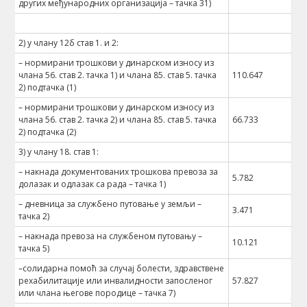
других међународних организација – тачка 31)
2) у члану 12б став 1. и 2:
– нормирани трошкови у динарском износу из
члана 56. став 2. тачка 1) и члана 85. став 5. тачка
110.647
2) подтачка (1)
– нормирани трошкови у динарском износу из
члана 56. став 2. тачка 2) и члана 85. став 5. тачка
66.733
2) подтачка (2)
3) у члану 18. став 1:
– накнада документованих трошкова превоза за
5.782
долазак и одлазак са рада – тачка 1)
– дневница за службено путовање у земљи –
3.471
тачка 2)
– накнада превоза на службеном путовању –
10.121
тачка 5)
–солидарна помоћ за случај болести, здравствене
рехабилитације или инвалидности запосленог
57.827
или члана његове породице – тачка 7)