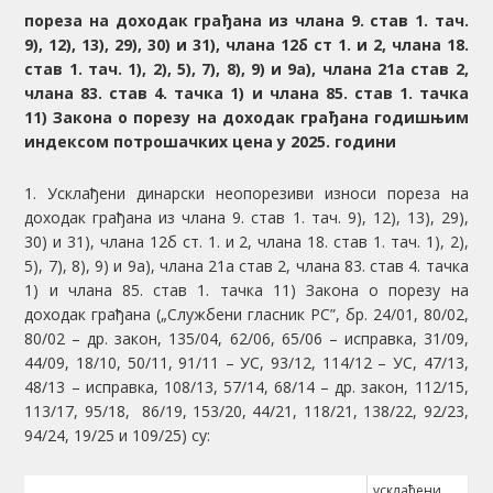
пореза на доходак грађана из члана 9. став 1. тач.
9), 12), 13), 29), 30) и 31), члана 12б ст 1. и 2, члана 18.
став 1. тач. 1), 2), 5), 7), 8), 9) и 9а), члана 21а став 2,
члана 83. став 4. тачка 1) и члана 85. став 1. тачка
11) Закона о порезу на доходак грађана годишњим
индексом потрошачких цена у 202
5
. години
1. Усклађени динарски неопорезиви износи пореза на
доходак грађана из члана 9. став 1. тач. 9), 12), 13), 29),
30) и 31), члана 12б ст. 1. и 2, члана 18. став 1. тач. 1), 2),
5), 7), 8), 9) и 9а), члана 21а став 2, члана 83. став 4. тачка
1) и члана 85. став 1. тачка 11) Закона о порезу на
доходак грађана („Службени гласник РС”, бр. 24/01, 80/02,
80/02 – др. закон, 135/04, 62/06, 65/06 – исправка, 31/09,
44/09, 18/10, 50/11, 91/11 – УС, 93/12, 114/12 – УС, 47/13,
48/13 – исправка, 108/13, 57/14, 68/14 – др. закон, 112/15,
113/17, 95/18, 86/19, 153/20, 44/21, 118/21, 138/22, 92/23,
94/24, 19/25 и 109/25) су:
усклађени