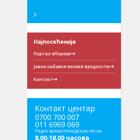
Најпосећеније
Портал еПорези
Јавне набавке велике вредности
Контакт
Контакт центар
0700 700 007
011 6969 069
Радно време/понедељак-петак
8.00-18.00 часова