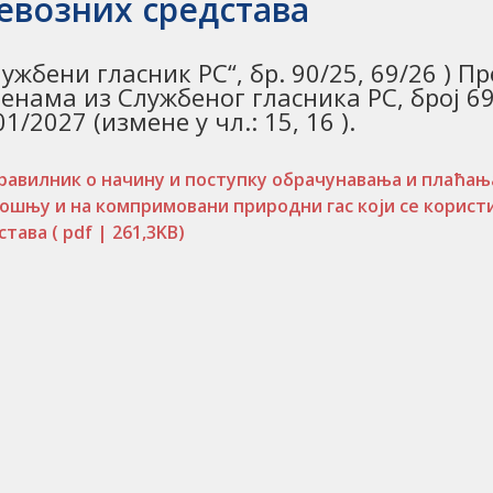
евозних средстава
лужбени гласник РС“, бр. 90/25, 69/26 ) 
енама из Службеног гласника РС, број 69
01/2027 (измене у чл.: 15, 16 ).
равилник о начину и поступку обрачунавања и плаћања
ошњу и на компримовани природни гас који се користи
става
( pdf | 261,3KB)