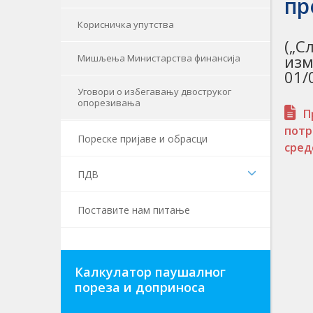
пр
Корисничка упутства
(„С
изм
Мишљења Министарства финансија
01/
Уговори о избегавању двоструког
опорезивања
П
потр
Пореске пријаве и обрасци
сред
ПДВ
Поставите нам питање
Калкулатор паушалног
пореза и доприноса