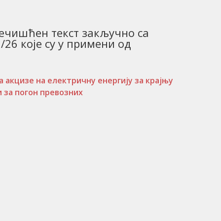
Пречишћен текст закључно са
/26 које су у примени од
 акцизе на електричну енергију за крајњу
 за погон превозних