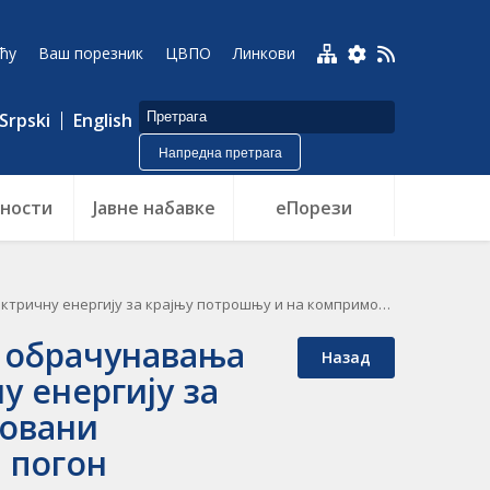
ћу
Ваш порезник
ЦВПО
Линкови
Srpski
English
Напредна претрага
ности
Jавне набавке
еПорези
 и на компримовани природни гас који се користи за погон превозних средстава
у обрачунавања
Назад
у енергију за
мовани
а погон