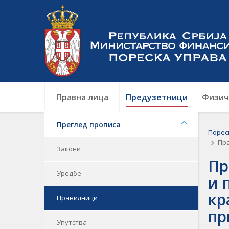
Правна лица
Предузетници
Физич
Преглед прописа
Порес
Прав
Закони
Пр
Уредбе
и 
кр
Правилници
пр
Упутства