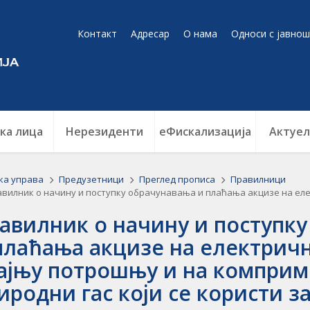
Контакт
Адресар
О нама
Односи с јавнош
ка лица
Нерезиденти
еФискализација
Актуел
ка управа
Предузетници
Преглед прописа
Правилници
илник о начину и поступку обрачунавања и плаћања акцизе на електричну енергију за крајњу потрошњу
авилник о начину и поступк
плаћања акцизе на електричн
ајњу потрошњу и на компри
иродни гас који се користи з