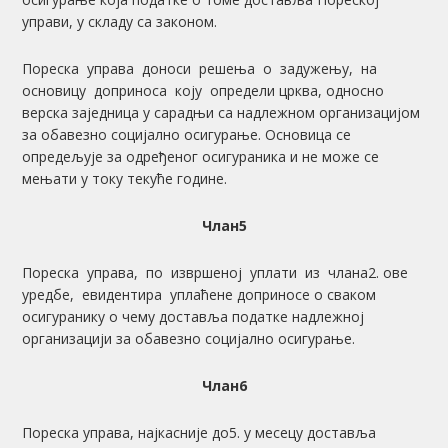
управи, у складу са законом.
Пореска управа доноси решења о задужењу, на
основицу доприноса коју определи црква, односно
верска заједница у сарадњи са надлежном организацијом
за обавезно социјално осигурање. Основица се
опредељује за одређеног осигураника и не може се
мењати у току текуће године.
Члан5
Пореска управа, по извршеној уплати из члана2. ове
уредбе, евидентира уплаћене доприносе о сваком
осигуранику о чему доставља податке надлежној
организацији за обавезно социјално осигурање.
Члан6
Пореска управа, најкасније до5. у месецу доставља