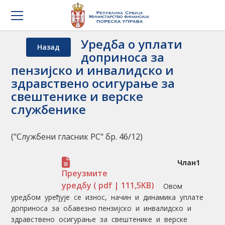
Уредба о уплати
Назад
доприноса за
пензијско и инвалидско и
здравствено осигурање за
свештенике и верске
службенике
("Службени гласник РС" бр. 46/12)
Члан1
Преузмите
уредбу
( pdf | 111,5KB)
Овом
уредбом уређује се износ, начин и динамика уплате
доприноса за обавезно пензијско и инвалидско и
здравствено осигурање за свештенике и верске