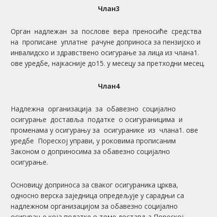
Члан3
Орган надлежан за послове вера преносиће средства
на прописане уплатне рачуне доприноса за пензијско и
инвалидско и здравствено осигурање за лица из члана1.
ове уредбе, најкасније до15. у месецу за претходни месец.
Члан4
Надлежна организација за обавезно социјално
осигурање доставља податке о осигураницима и
променама у осигурању за осигуранике из члана1. ове
уредбе Пореској управи, у роковима прописаним
Законом о доприносима за обавезно социјално
осигурање.
Основицу доприноса за сваког осигураника црква,
односно верска заједница опредељује у сарадњи са
надлежном организацијом за обавезно социјално
осигурање која податке о томе доставља Пореској