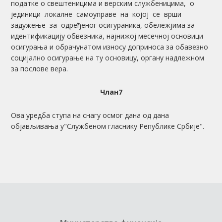
податке о свештеницима и верским службеницима, о
јединици локалне самоуправе на којој се врши
задужење за одређеног осигураника, обележјима за
идентификацију обвезника, најнижој месечној основици
осигурања и обрачунатом износу доприноса за обавезно
социјално осигурање на ту основицу, органу надлежном
за послове вера.
Члан7
Ова уредба ступа на снагу осмог дана од дана
објављивања у"Службеном гласнику Републике Србије".