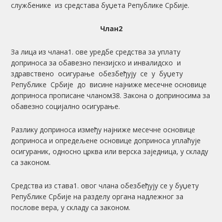
службенике из средстава буџета Републике Србије.
Члан2
За лица из члана1. ове уредбе средства за уплату
доприноса за обавезно пензијско и инвалидско и
здравствено осигурање обезбеђују се у буџету
Републике Србије до висине најниже месечне основице
доприноса прописане чланом38. Закона о доприносима за
обавезно социјално осигурање.
Разлику доприноса између најниже месечне основице
доприноса и опредељене основице доприноса уплаћује
осигураник, односно црква или верска заједница, у складу
са законом.
Средства из става1. овог члана обезбеђују се у буџету
Републике Србије на разделу органа надлежног за
послове вера, у складу са законом.