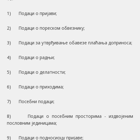
1) Подаци о пријави;
2) Подаци о пореском обвезнику;
3) Подаци за утврђивање обавезе плаћања доприноса;
4) Подаци о радњи;
5) Подаци о делатности;
6) Подаци о приходима;
7) Посебни подаци;
8) Подаци о посебним просторима - издвојеним
пословним јединицама;
9) Подаци о подносиоцу пријаве;