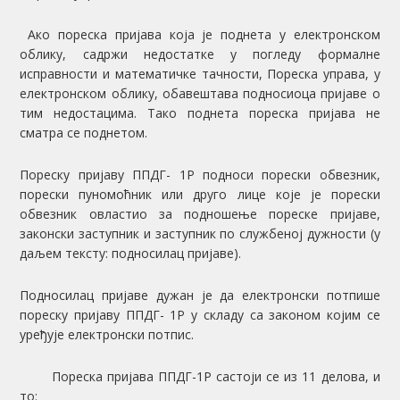
Ако пореска пријава која је поднета у електронском
облику, садржи недостатке у погледу формалне
исправности и математичке тачности, Пореска управа, у
електронском облику, обавештава подносиоца пријаве о
тим недостацима. Тако поднета пореска пријава не
сматра се поднетом.
Пореску пријаву ППДГ- 1Р подноси порески обвезник,
порески пуномоћник или друго лице које је порески
обвезник овластио за подношење пореске пријаве,
законски заступник и заступник по службеној дужности (у
даљем тексту: подносилац пријаве).
Подносилац пријаве дужан је да електронски потпише
пореску пријаву ППДГ- 1Р у складу са законом којим се
уређује електронски потпис.
Пореска пријава ППДГ-1Р састоји се из 11 делова, и
то: