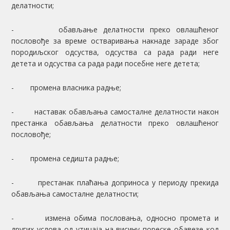
делатности;
- обављање делатности преко овлашћеног
пословође за време остваривања накнаде зараде због
породиљског одсуства, одсуства са рада ради неге
детета и одсуства са рада ради посебне неге детета;
- промена власника радње;
- наставак обављања самосталне делатности након
престанка обављања делатности преко овлашћеног
пословође;
- промена седишта радње;
- престанак плаћања доприноса у периоду прекида
обављања самосталне делатности;
- измена обима пословања, односно промета и
других услова од утицаја на висину пореске обавезе код