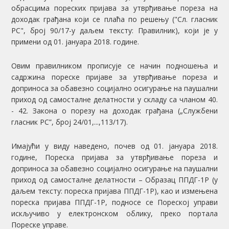
обрасцима пореских пријава за утврђивање пореза на
доходак грађана који се плаћа по решењу ("Сл. гласник
РС", број 90/17-у даљем тексту: Правилник), који је у
примени од 01. јануара 2018. године.
Овим правилником прописује се начин подношења и
садржина пореске пријаве за утврђивање пореза и
доприноса за обавезно социјално осигурање на паушални
приход од самосталне делатности у складу са чланом 40.
- 42. Закона о порезу на доходак грађана („Службени
гласник РС”, број 24/01,...,113/17).
Имајући у виду наведено, почев од 01. јануара 2018.
године, Пореска пријава за утврђивање пореза и
доприноса за обавезно социјално осигурање на паушални
приход од самосталне делатности – Образац ППДГ-1Р (у
даљем тексту: пореска пријава ППДГ-1Р), као и измењена
пореска пријава ППДГ-1Р, подносе се Пореској управи
искључиво у електронском облику, преко портала
Пореске управе.