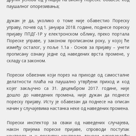
паушалног опорезивања;
дужан је да, уколико о томе није обавестио Пореску
управу, почев од 1. јануара 2018. године, поднесе пореску
пријаву ППДГ-1Р у електронском облику, преко портала
Пореске управе, у законом прописаном року, у којој ће
између осталог, у поље 1.1а - Основ за пријаву – унети
прописану ознаку једне од наведених врста промене, у
складу са законом.
Порески обвезник који порез на приходе од самосталне
делатности плаћа на паушално утврђени приход и код
којег закључно са 31. децембром 2017. године, није
дошло до наведених промена, није дужан да поднесе
пореску пријаву. Исту је обавезан да поднесе на описан
начин у случајевима настанка неке од наведених промена.
Порески инспектор за сваки од наведених случајева,
након пријема пореске пријаве, спроводи поступак
контроле и у поступку контроле доноси одговарајућу