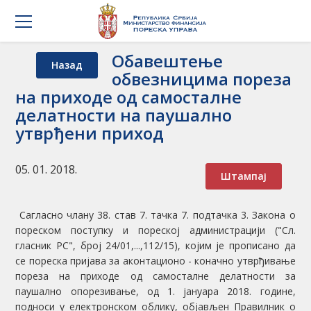
Обавештење
Назад
обвезницима пореза
на приходе од самосталне
делатности на паушално
утврђени приход
05. 01. 2018.
Штампај
Сагласно члану 38. став 7. тачка 7. подтачка 3. Закона о
пореском поступку и пореској администрацији ("Сл.
гласник РС", број 24/01,...,112/15), којим је прописано да
се пореска пријава за аконтационо - коначно утврђивање
пореза на приходе од самосталне делатности за
паушално опорезивање, од 1. јануара 2018. године,
подноси у електронском облику, објављен Правилник о