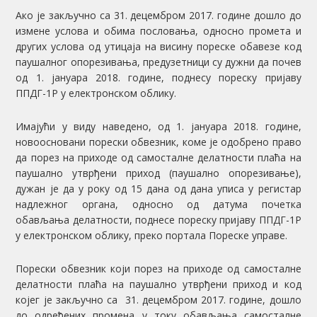
Ако је закључно са 31. децембром 2017. године дошло до
измене услова и обима пословања, односно промета и
других услова од утицаја на висину пореске обавезе код
паушалног опорезивања, предузетници су дужни да почев
од 1. јануара 2018. године, поднесу пореску пријаву
ППДГ-1Р у електронском облику.
Имајући у виду наведено, од 1. јануара 2018. године,
новоосновани порески обвезник, коме је одобрено право
да порез на приходе од самосталне делатности плаћа на
паушално утврђени приход (паушално опорезивање),
дужан је да у року од 15 дана од дана уписа у регистар
надлежног органа, односно од датума почетка
обављања делатности, поднесе пореску пријаву ППДГ-1Р
у електронском облику, преко портала Пореске управе.
Порески обвезник који порез на приходе од самосталне
делатности плаћа на паушално утврђени приход и код
којег је закључно са 31. децембром 2017. године, дошло
до одређених промена у току обављања самосталне