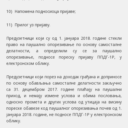
10) Напомена подносиоца пријаве;
11) Прилог уз пријаву.
Предузетници који су од 1. јануара 2018. године стекли
право на паушално опорезивање по основу самосталне
делатности, а определили су се за паушално
опорезивање, подносе пореску пријаву ППДГ-1Р, у
електронском облику.
Предузетници који порез на доходак грађана и доприносе
по основу обављања самосталне делатности закључно
са 31. децембром 2017. године плаћају на паушални
приход, и немају измене услова и обима пословања,
односно промета и других услова од утицаја на висину
пореске обавезе код паушалног опорезивања почев од 1.
јануара 2018. године, не подносе ППДГ-1Р у електронском
облику.