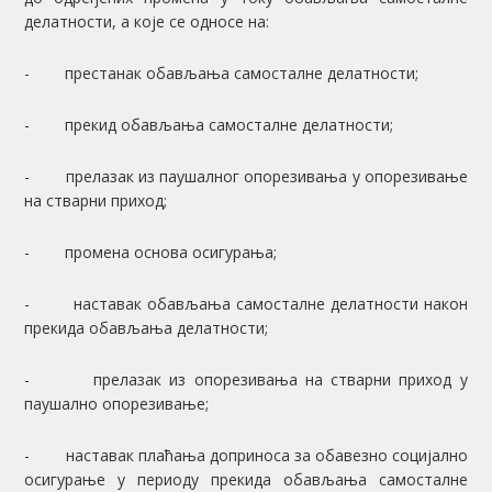
делатности, а које се односе на:
- престанак обављања самосталне делатности;
- прекид обављања самосталне делатности;
- прелазак из паушалног опорезивања у опорезивање
на стварни приход;
- промена основа осигурања;
- наставак обављања самосталне делатности након
прекида обављања делатности;
- прелазак из опорезивања на стварни приход у
паушално опорезивање;
- наставак плаћања доприноса за обавезно социјално
осигурање у периоду прекида обављања самосталне