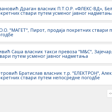
вановић Драган влaсник П.Т.О.Р. «ФЛЕКС-ВД», Бел
кретних ствари путем усменог јавног надметањ
О.О. "МАГЕТ", Пирот, продаја покретних ствари
огодбe
вић Сашa власник такси превоза "М&С", Зајечар
вари путем усменог јавног надметања
тровић Братислав власник т.р. "ЕЛЕКТРОН", Алек
кретних ствари путем непосреднe погодбe
<