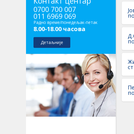
Контакт центар
0700 700 007
Јо
011 6969 069
по
Радно време/понедељак-петак
8.00-18.00 часова
Д.
п
Детаљније
Жи
ст
Пе
по