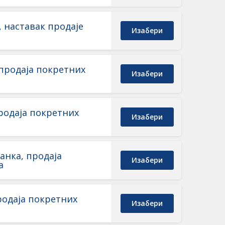
 наставак продаје
Изабери
,продаја покретних
Изабери
родаја покретних
Изабери
ланка, продаја
Изабери
а
родаја покретних
Изабери