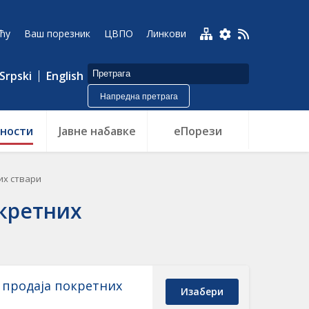
ћу
Ваш порезник
ЦВПО
Линкови
Srpski
English
Напредна претрага
ности
Jавне набавке
еПорези
их ствари
окретних
, продаја покретних
Изабери