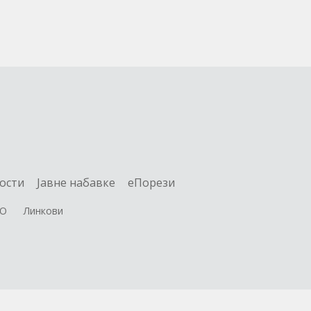
ости
Jавне набавке
еПорези
О
Линкови