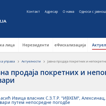
Контакт
Адресар
О нама
Односи с јавнош
ка лица
Нерезиденти
еФискализација
Актуел
ка управа
Актуелности
Јавна продаја покретних и непокретн
вна продаја покретних и неп
вари
асић Ивица власник С.З.Т.Р. "ИВХЕМ", Aлексинац
вари путем непосреднe погодбe