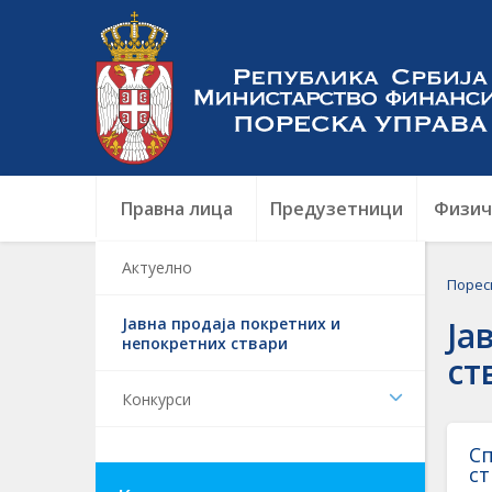
Правна лица
Предузетници
Физич
Актуелно
Порес
Јавна продаја покретних и
Ја
непокретних ствари
ст
Конкурси
Сп
ст