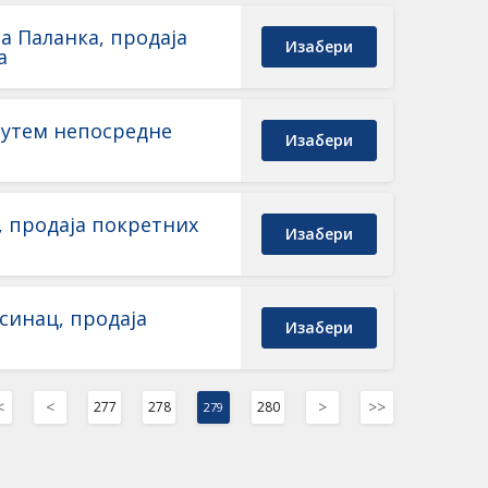
а Паланка, продаја
Изабери
а
 путем непосреднe
Изабери
, продаја покретних
Изабери
синац, продаја
Изабери
<
<
>
>>
277
278
280
279