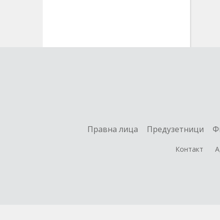
Правна лица
Предузетници
Ф
Контакт
А