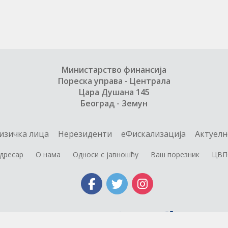
Министарство финансија
Пореска управа - Централа
Цара Душана 145
Београд - Земун
изичка лица
Нерезиденти
еФискализација
Актуелн
дресар
О нама
Односи с јавношћу
Ваш порезник
ЦВП
Министарство финансија