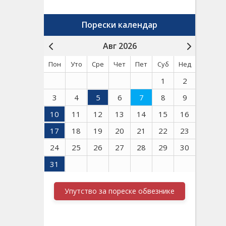
Порески календар
Авг 2026
Пон
Уто
Сре
Чет
Пет
Суб
Нед
1
2
3
4
5
6
7
8
9
10
11
12
13
14
15
16
17
18
19
20
21
22
23
24
25
26
27
28
29
30
31
Упутство за пореске обвезнике