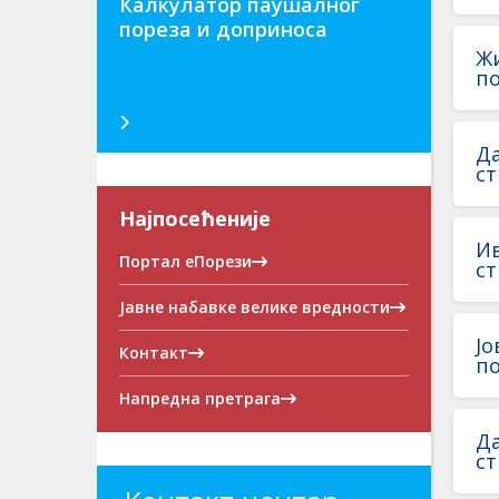
Калкулатор паушалног
пореза и доприноса
Жи
по
Да
ст
Најпосећеније
Ив
Портал еПорези
ст
Јавне набавке велике вредности
Јо
Контакт
по
Напредна претрага
Да
ст