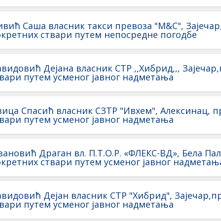
вић Сашa власник такси превоза "М&С", Зајечар,
кретних ствари путем непосреднe погодбe
видовић Дејана влaсник СТР ,,Хибрид,,, Зајечар
вари путем усменог јавног надметања
ица Спасић власник СЗТР "Ивхем", Алексинац, п
вари путем усменог јавног надметања
вановић Драган вл. П.Т.О.Р. «ФЛЕКС-ВД», Белa Па
кретних ствари путем усменог јавног надметањ
видовић Дејан влaсник СТР "Хибрид", Зајечар,п
вари путем усменог јавног надметања