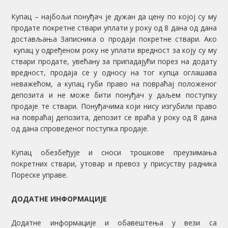
Купац – најбољи понуђач је дужан да цену по којој су му
продате покретне ствари уплати у року од 8 дана од дана
достављања Записника о продаји покретне ствари. Ако
купац у одређеном року не уплати вредност за коју су му
ствари продате, увећану за припадајући порез на додату
вредност, продаја се у односу на тог купца оглашава
неважећом, а купац губи право на повраћај положеног
депозита и не може бити понуђач у даљем поступку
продаје те ствари. Понуђачима који нису изгубили право
на повраћај депозита, депозит се враћа у року од 8 дана
од дана спроведеног поступка продаје.
Купац обезбеђује и сноси трошкове преузимања
покретних ствари, утовар и превоз у присуству радника
Пореске управе.
ДОДАТНЕ ИНФОРМАЦИЈЕ
Додатне информације и обавештења у вези са