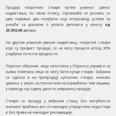
Продаја покретних ствари путем усменог јавног
надметања, по овом огласу, спровешће се уколико се
јаве најмање два понуђача која испуњавају услове за
учешће са доказом о уплати депозита у износу
од
25.050
,00
динара.
На другом усменом јавном надметању, покретне ствари
које су предмет продаје, се не могу продати испод 30%
утврђене почетне вредности.
Порески обвезник, лица запослена у Пореској управи и са
њима повезана лица не могу бити купци ствари. Забрана
се односи и на препродају купљених ствари, њихово
давање у закуп, на поклон или на коришћење тим лицима,
у периоду од годину дана по извршеној продаји.
Ствари се продају у виђеном стању без могућности
њиховог враћања ако се накнадно утврде неки недостаци
и без права на накнадне рекламације.