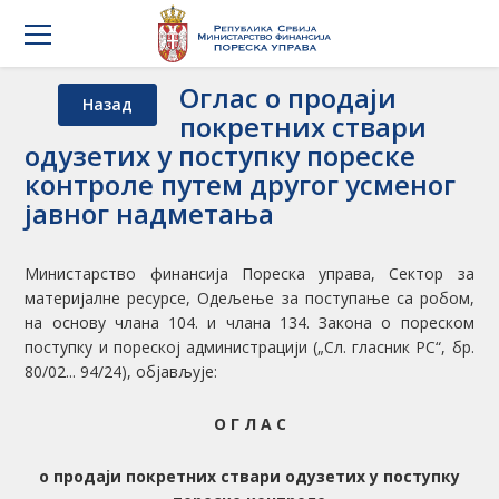
Оглас o продаји
Назад
покретних ствари
одузетих у поступку пореске
контроле путем другог усменог
јавног надметања
Министарство финансија Пореска управа, Сектор за
материјалне ресурсе, Одељење за поступање са робом,
на основу члана 104. и члана 134. Закона о пореском
поступку и пореској администрацији („Сл. гласник РС“, бр.
80/02... 94/24), објављује:
О Г Л А С
o
продаји покретних ствари одузетих у поступку