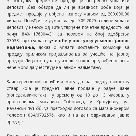
У поступку предметне продаје је потребно уплатити
депозит ,без обзира да ли је вредност робе која је
предмет продаје утврђена износу мањем од 200.000,00
динара. Понуђач је дужан да до 9.09.2025. године уплати
депозит у износу од 10% утврђене почетне вредности на
рачун 840-1176804-31 са позивом на број одобрења
03033 сврха уплате:
учешће у поступку усменог јавног
надметања,
доказ о уплати доставити комисији за
продају приликом пријављивања за учешће на јавној
продаји. Лица која уплату изврше након предвиђеног рока
неће моћи да учествују на јавном надметању.
Заинтересовани понуђачи могу да разгледају покретну
ствар која је предмет јавне продаје у радне дане
(понедељак-петак) у времену од 10 до 13 часова, у
просторијама магацина Собовица, у Крагујевцу, ул.
Рачански пут бб, уз претходни договор са магационером
телефон 034/6792576, као и на дан одржавања јавне
продаје.
Право учешћа на усменом јавном надметању имају