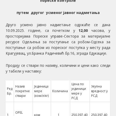
пореске контроле
путем
другог
усменог јавног надметања
Друго усмено јавно надметање одржаће се дана
10.09.2025. године, са почетком у
1
2
,
00
часова, у
просторијама Пореске управе-Сектора за материјалне
ресурсе Одељења за поступање са робом-Одсека за
поступање са робом из пореског поступка у месту рада
Крагујевац, ул.Бранка Радичевић бр.16, зграда Едукације.
Продају се ствари по називу, количини и цени како следи
у табели у наставку:
Цена по
Назив
Јединица
Укупна
Ред
јединици
покретне
мере
Количина
вредност у
Бр.
мере у
ствари
(ком/л/кг)
РСД
РСД
OPEL
1
ком
1
250.397,40
250.397,40