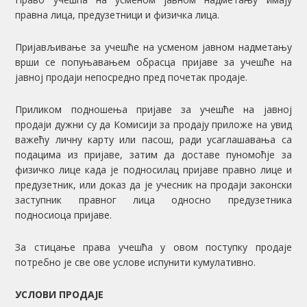
правна лица, предузетници и физичка лица.
Пријављивање за учешће на усменом јавном надметању
врши се попуњавањем обрасца пријаве за учешће на
јавној продаји непосредно пред почетак продаје.
Приликом подношења пријаве за учешће на јавној
продаји дужни су да Комисији за продају приложе на увид
важећу личну карту или пасош, ради усаглашавања са
подацима из пријаве, затим да доставе пуномоћје за
физичко лице када је подносилац пријаве правно лице и
предузетник, или доказ да је учесник на продаји законски
заступник правног лица односно предузетника
подносиоца пријаве.
За стицање права учешћа у овом поступку продаје
потребно је све ове услове испунити кумулативно.
УСЛОВИ ПРОДАЈЕ