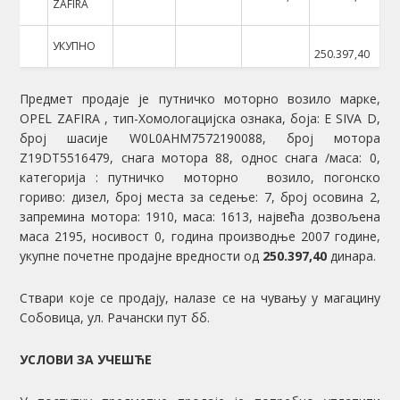
ZAFIRA
УКУПНО
250.397,40
Предмет продаје је путничко моторно возило марке,
OPEL ZAFIRA , тип-Хомологацијска ознака, боја: Е SIVA D,
број шасије W0L0AHM7572190088, број мотора
Z19DT5516479, снага мотора 88, однос снага /маса: 0,
категорија : путничко моторно возило, погонско
гориво: дизел, број места за седење: 7, број осовина 2,
запремина мотора: 1910, маса: 1613, највећа дозвољена
маса 2195, носивост 0, година производње 2007 године,
укупне почетне продајне вредности од
250.397,40
динара.
Ствари које се продају, налазе се на чувању у магацину
Собовица, ул. Рачански пут бб.
УСЛОВИ ЗА УЧЕШЋЕ