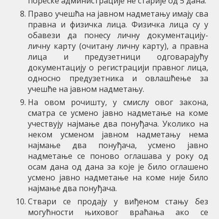
пореске администрације не старије од 5 дана.
Право учешћа на јавном надметању имају сва
правна и физичка лица. Физичка лица су у
обавези да понесу личну документацију-
личну карту (очитану личну карту), а правна
лица и предузетници одговарајућу
документацију о регистрацији правног лица,
односно предузетника и овлашћење за
учешће на јавном надметању.
На овом рочишту, у смислу овог закона,
сматра се усмено јавно надметање на коме
учествују најмање два понуђача. Уколико на
неком усменом јавном надметању нема
најмање два понуђача, усмено јавно
надметање се поново оглашава у року од
осам дана од дана за које је било оглашено
усмено јавно надметање на коме није било
најмање два понуђача.
Ствари се продају у виђеном стању без
могућности њиховог враћања ако се