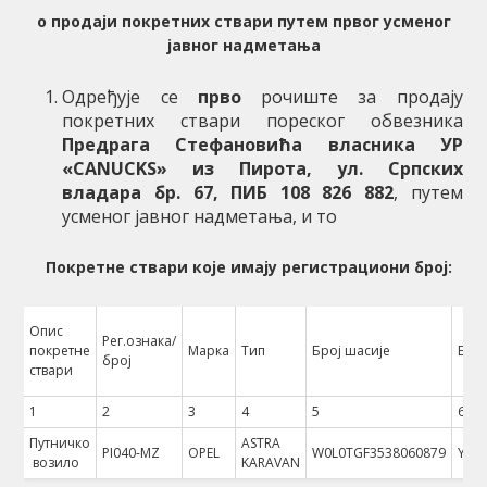
о продаји покретних ствари путем
првог
усменог
јавног надметања
Одређује се
прво
рочиште за продају
покретних ствари пореског обвезника
Предрага Стефановића власника УР
«CANUCKS» из Пирота, ул. Српских
владара бр. 67, ПИБ 108 826 882
, путем
усменог јавног надметања, и то
Покретне ствари које имају регистрациони број:
Опис
Рег.ознака/
покретне
Марка
Тип
Број шасије
Бро
број
ствари
1
2
3
4
5
6
Путничко
ASTRA
PI040-MZ
OPEL
W0L0TGF3538060879
Y17
возило
KARAVAN