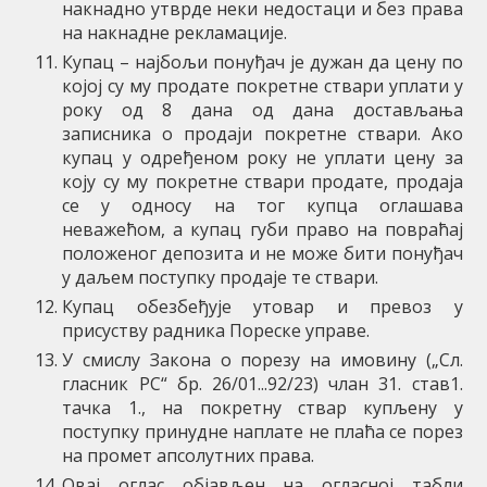
накнадно утврде неки недостаци и без права
на накнадне рекламације.
Купац – најбољи понуђач је дужан да цену по
којој су му продате покретне ствари уплати у
року од 8 дана од дана достављања
записника о продаји покретне ствари. Ако
купац у одређеном року не уплати цену за
коју су му покретне ствари продате, продаја
се у односу на тог купца оглашава
неважећом, а купац губи право на повраћај
положеног депозита и не може бити понуђач
у даљем поступку продаје те ствари.
Купац обезбеђује утовар и превоз у
присуству радника Пореске управе.
У смислу Закона о порезу на имовину („Сл.
гласник РС“ бр. 26/01...92/23) члан 31. став1.
тачка 1., на покретну ствар купљену у
поступку принудне наплате не плаћа се порез
на промет апсолутних права.
Овај оглас објављен на огласној табли