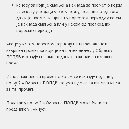
износу за који је смањена накнада за промет о којем
се исказују подаци у овом пољу, независно од тога
да ли је промет извршен у пореском периоду у којем
је накнада смањена или у неком од претходних
пореских периода.
Ако је у истом пореском периоду наплаћен аванс и
извршен промет за који је наплаћен аванс, у Обрасцу
ПОПДВ исказују се само подаци о накнади за извршен
промет.
Износ накнаде за промет о којем се исказују подаци у
пољу 2.4 Обрасца ПОПДВ, не умањује се за износ аванса
за тај промет.
Податак у пољу 2.4 Обрасца ПОПДВ може бити са
предзнаком „минусˮ.