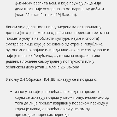
физичким васпитањем, а које пружају лица чија
делатност није усмерена ка остваривању добити
(члан 25. став 2. тачка 19) Закона).
Лицем чија делатност није усмерена ка остваривању
добити (што је важно за одређивање пореског третмана
промета услуга из области културе, науке и спорта)
сматра се лице које је основано од стране Републике,
аутономне покрајине или јединице локалне самоуправе и
чији је власник Република, аутономна покрајина или
јединица локалне самоуправе у потпуности или у
већинском делу (став 3. члана 25. Закона).
У пољу 2.4 Обрасца ПОПДВ исказују се и подаци о:
износу за који је повећана накнада за промет о
којем се исказују подаци у овом пољу, независно од
тога да ли је промет извршен у пореском периоду у
којем је накнада повећана или у неком од
претходних пореских периода;