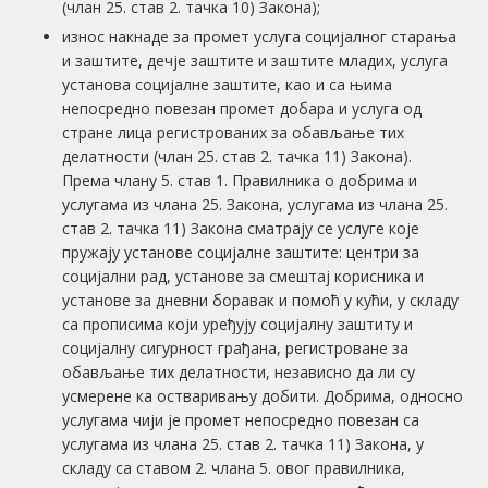
(члан 25. став 2. тачка 10) Закона);
износ накнаде за промет услуга социјалног старања
и заштите, дечје заштите и заштите младих, услуга
установа социјалне заштите, као и са њима
непосредно повезан промет добара и услуга од
стране лица регистрованих за обављање тих
делатности (члан 25. став 2. тачка 11) Закона).
Према члану 5. став 1. Правилника о добрима и
услугама из члана 25. Закона, услугама из члана 25.
став 2. тачка 11) Закона сматрају се услуге које
пружају установе социјалне заштите: центри за
социјални рад, установе за смештај корисника и
установе за дневни боравак и помоћ у кући, у складу
са прописима који уређују социјалну заштиту и
социјалну сигурност грађана, регистроване за
обављање тих делатности, независно да ли су
усмерене ка остваривању добити. Добрима, односно
услугама чији је промет непосредно повезан са
услугама из члана 25. став 2. тачка 11) Закона, у
складу са ставом 2. члана 5. овог правилника,