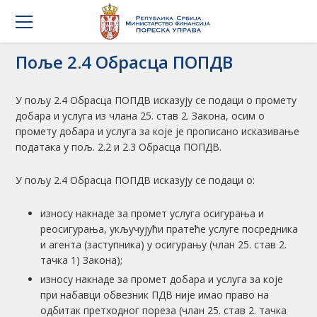
Поље 2.4 Обрасца ПОПДВ
У пољу 2.4 Обрасца ПОПДВ исказују се подаци о промету
добара и услуга из члана 25. став 2. Закона, осим о
промету добара и услуга за које је прописано исказивање
података у пољ. 2.2 и 2.3 Обрасца ПОПДВ.
У пољу 2.4 Обрасца ПОПДВ исказују се подаци о:
износу накнаде за промет услуга осигурања и
реосигурања, укључујући пратеће услуге посредника
и агента (заступника) у осигурању (члан 25. став 2.
тачка 1) Закона);
износу накнаде за промет добара и услуга за које
при набавци обвезник ПДВ није имао право на
одбитак претходног пореза (члан 25. став 2. тачка