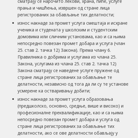
сматрају се нарочито лекови, храна, пиће, услуге
прања и чишћења, извршен од стране лица
регистрованих за обављање тих делатности;
износ накнаде за промет услуга смештаја и исхране
ученика и студената у школским и студентским
домовима или сличним установама, као и са њима
непосредно повезан промет добара и услуга (члан
25. став 2. тачка 12) Закона). Према члану 6.
Правилника о добрима и услугама из члана 25.
Закона, услугама из члана 25. став 2. тачка 12)
Закона сматрају се наведене услуге пружене од
стране лица регистрованих за обављање те
делатности, независно од тога да ли су те установе
усмерене ка остваривању добити;
износ накнаде за промет услуга образовања
(предшколско, основно, средње, више и високо) и
професионалне преквалификације, као и са њима
непосредно повезан промет добара и услуга од
стране лица регистрованих за обављање тих
делатности, ако се ове делатности обављају у