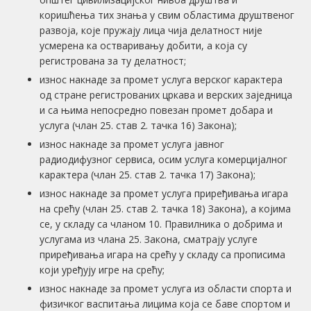
коришћења тих знања у свим областима друштвеног
развоја, које пружају лица чија делатност није
усмерена ка остваривању добити, а која су
регистрована за ту делатност;
износ накнаде за промет услуга верског карактера
од стране регистрованих цркава и верских заједница
и са њима непосредно повезан промет добара и
услуга (члан 25. став 2. тачка 16) Закона);
износ накнаде за промет услуга јавног
радиодифузног сервиса, осим услуга комерцијалног
карактера (члан 25. став 2. тачка 17) Закона);
износ накнаде за промет услуга приређивања игара
на срећу (члан 25. став 2. тачка 18) Закона), а којима
се, у складу са чланом 10. Правилника о добрима и
услугама из члана 25. Закона, сматрају услуге
приређивања игара на срећу у складу са прописима
који уређују игре на срећу;
износ накнаде за промет услуга из области спорта и
физичког васпитања лицима која се баве спортом и