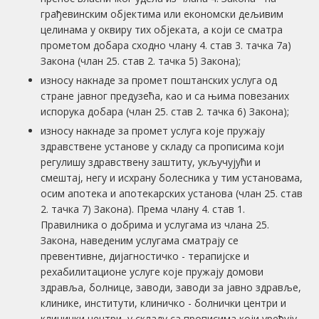
грађевинским објектима или економски дељивим
целинама у оквиру тих објеката, а који се сматра
прометом добара сходно члану 4. став 3. тачка 7а)
Закона (члан 25. став 2. тачка 5) Закона);
износу накнаде за промет поштанских услуга од
стране јавног предузећа, као и са њима повезаних
испорука добара (члан 25. став 2. тачка 6) Закона);
износу накнаде за промет услуга које пружају
здравствене установе у складу са прописима који
регулишу здравствену заштиту, укључујући и
смештај, негу и исхрану болесника у тим установама,
осим апотека и апотекарских установа (члан 25. став
2. тачка 7) Закона). Према члану 4. став 1.
Правилника о добрима и услугама из члана 25.
Закона, наведеним услугама сматрају се
превентивне, дијагностичко - терапијске и
рехабилитационе услуге које пружају домови
здравља, болнице, заводи, заводи за јавно здравље,
клинике, институти, клиничко - болнички центри и
клинички центри, у складу са прописима који уређују