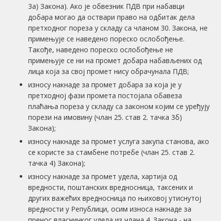
3а) Закона). Ако је обвезник ПДВ при набавци
добара могао да оствари право на одбитак дела
претходног пореза у складу са чланом 30. Закона, не
примењује се наведено пореско ослобођење.
Такође, наведено пореско ослобођење не
примењује се ни на промет добара набављених од
лица која за свој промет нису обрачунала ПДВ;
износу накнаде за промет добара за која је у
претходној фази промета постојала обавеза
плаћања пореза у складу са законом којим се уређују
порези на имовину (члан 25. став 2. тачка 3б)
Закона);
износу накнаде за промет услуга закупа станова, ако
се користе за стамбене потребе (члан 25. став 2.
тачка 4) Закона);
износу накнаде за промет удела, хартија од
вредности, поштанских вредносница, таксених и
других важећих вредносница по њиховој утиснутој
вредности у Републици, осим износа накнаде за
пренос власничког удела из члана 4. Закона - на