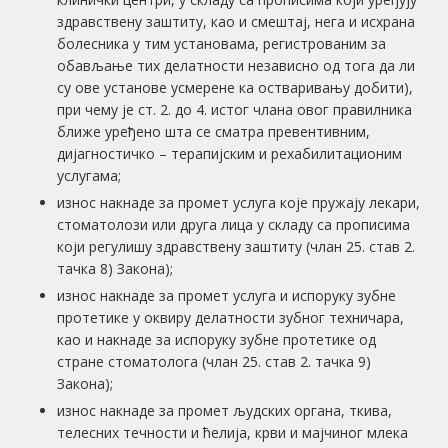
здравствену заштиту, као и смештај, нега и исхрана
болесника у тим установама, регистрованим за
обављање тих делатности независно од тога да ли
су ове установе усмерене ка остваривању добити),
при чему је ст. 2. до 4. истог члана овог правилника
ближе уређено шта се сматра превентивним,
дијагностичко – терапијским и рехабилитационим
услугама;
износ накнаде за промет услуга које пружају лекари,
стоматолози или друга лица у складу са прописима
који регулишу здравствену заштиту (члан 25. став 2.
тачка 8) Закона);
износ накнаде за промет услуга и испоруку зубне
протетике у оквиру делатности зубног техничара,
као и накнаде за испоруку зубне протетике од
стране стоматолога (члан 25. став 2. тачка 9)
Закона);
износ накнаде за промет људских органа, ткива,
телесних течности и ћелија, крви и мајчиног млека