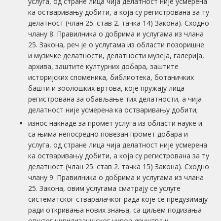
услуга, од стране лица чија делатност није усмерена
ка остваривању добити, а која су регистрована за ту
делатност (члан 25. став 2. тачка 14) Закона). Сходно
члану 8. Правилника о добрима и услугама из члана
25. Закона, реч је о услугама из области позоришне
и музичке делатности, делатности музеја, галерија,
архива, заштите културних добара, заштите
историјских споменика, библиотека, ботаничких
башти и зоолошких вртова, које пружају лица
регистрована за обављање тих делатности, а чија
делатност није усмерена ка остваривању добити;
износ накнаде за промет услугa из области науке и
са њима непосредно повезан промет добара и
услуга, од стране лица чија делатност није усмерена
ка остваривању добити, а која су регистрована за ту
делатност (члан 25. став 2. тачка 15) Закона). Сходно
члану 9. Правилника о добрима и услугама из члана
25. Закона, овим услугама сматрају се услуге
систематског стваралачког рада које се предузимају
ради откривања нових знања, са циљем подизања
општег цивилизацијског нивоа друштва и