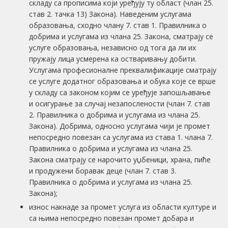
складу са прописима који уређују ту област (члан 25.
став 2. тачка 13) Закона). Наведеним услугама
образовања, сходно члану 7. став 1. Правилника о
добрима и услугама из члана 25. Закона, сматрају се
услуге образовања, независно од тога да ли их
пружају лица усмерена ка остваривању добити.
Услугама професионалне преквалификације сматрају
се услуге додатног образовања и обука које се врше
у складу са законом којим се уређује запошљавање
и осигурање за случај незапослености (члан 7. став
2. Правилника о добрима и услугама из члана 25.
Закона). Добрима, односно услугама чији је промет
непосредно повезан са услугама из става 1. члана 7.
Правилника о добрима и услугама из члана 25.
Закона сматрају се нарочито уџбеници, храна, пиће
и продужени боравак деце (члан 7. став 3.
Правилника о добрима и услугама из члана 25.
Закона);
износ накнаде за промет услугa из области културе и
са њима непосредно повезан промет добара и