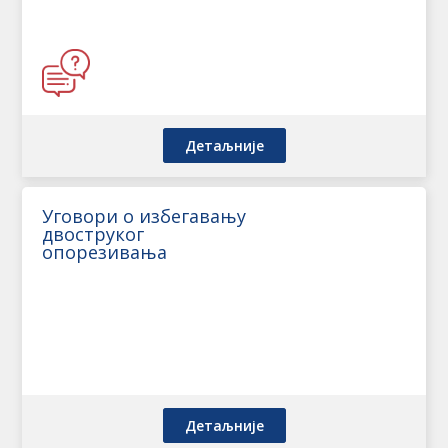
Детаљније
Уговори о избегавању
двоструког
опорезивања
Детаљније