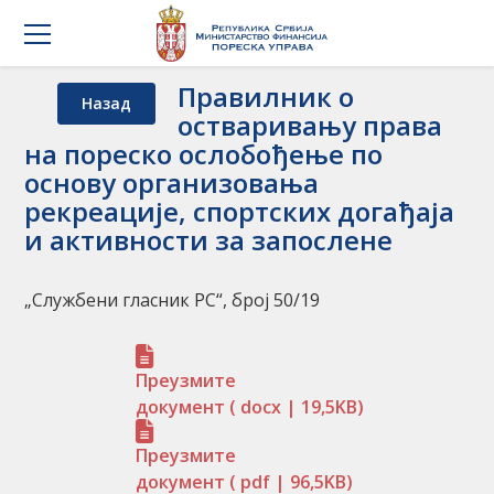
Правилник о
Назад
остваривању права
на пореско ослобођење по
основу организовања
рекреације, спортских догађаја
и активности за запослене
„Службени гласник РС“, број 50/19
Преузмите
документ
( docx | 19,5KB)
Преузмите
документ
( pdf | 96,5KB)