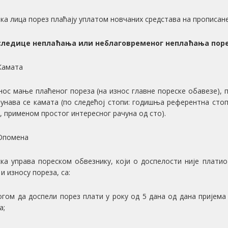
ка лица порез плаћају уплатом новчаних средстава на прописане
оследице неплаћања или неблаговременог неплаћања пор
Камата
нос мање плаћеног пореза (на износ главне пореске обавезе), 
унава се камата (по следећој стопи: годишња референтна стоп
, применом простог интересног рачуна од сто).
Опомена
ка управа пореском обвезнику, који о доспелости није плати
 и износу пореза, са:
огом да доспели порез плати у року од 5 дана од дана пријем
а;