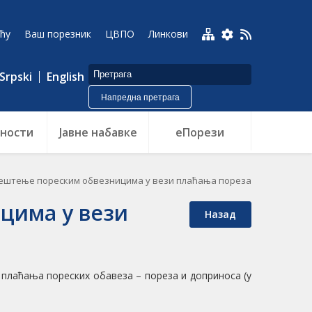
ћу
Ваш порезник
ЦВПО
Линкови
Srpski
English
Напредна претрага
ности
Jавне набавке
еПорези
ештење пореским обвезницима у вези плаћања пореза
цима у вези
Назад
плаћања пореских обавеза – пореза и доприноса (у