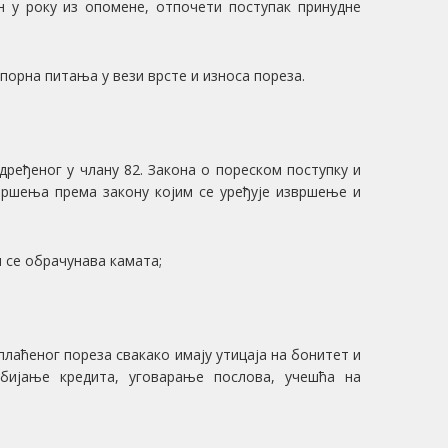
н у року из опомене, отпочети поступак принудне
порна питања у вези врсте и износа пореза.
дређеног у члану 82. Закона о пореском поступку и
звршења према закону којим се уређује извршење и
и се обрачунава камата;
плаћеног пореза свакако имају утицаја на бонитет и
обијање кредита, уговарање послова, учешћа на