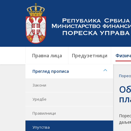
Правна лица
Предузетници
Физич
Преглед прописа
Порес
Закони
Об
пл
Уредбе
Правилници
Порес
даљем
Упутства