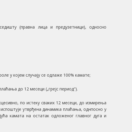
седишту (правна лица и предузетници), односно
роле у којем случају се одлаже 100% камате;
лаћања до 12 месеци („грејс период“).
кцесивно, по истеку сваких 12 месеци, до измирења
 испоштује утврђена динамика плаћања, однпосно у
јућа камата на остатак одложеног главног дуга и