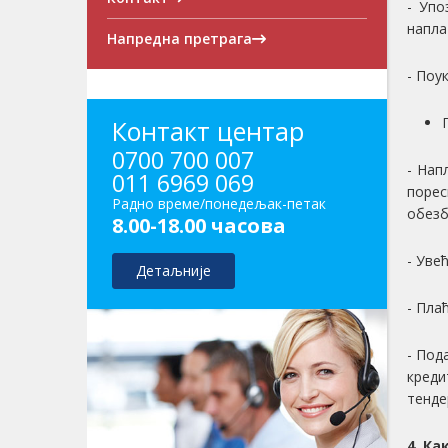
- Упо
напла
Напредна претрага
- Поу
Контакт центар
0700 700 007
- Нап
011 6969 069
порес
Радно време/понедељак-петак
обезб
8.00-18.00 часова
- Уве
Детаљније
- Пла
- Под
креди
тенде
4. К