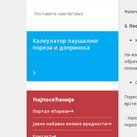
Физич
Поставите нам питање
3. П
Калкулатор паушалног
пореза и доприноса
На из
обрач
поена
Порес
Најпосећеније
врсти
Портал еПорези
- Нал
Јавне набавке велике вредности
порез
Контакт