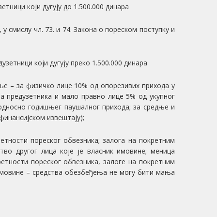
зетници који дугују до 1.500.000 динара
смислу чл. 73. и 74. Закона о пореском поступку и
дузетници који дугују преко 1.500.000 динара
ање – за физичко лице 10% од опорезивих прихода у
 за предузетника и мало правно лице 5% од укупног
односно годишњег паушалног прихода; за средње и
финансијском извештају);
ретности пореског обвезника; залога на покретним
ство другог лица које је власник имовине; меница
ретности пореског обвезника, залоге на покретним
 имовине – средства обезбеђења не могу бити мања