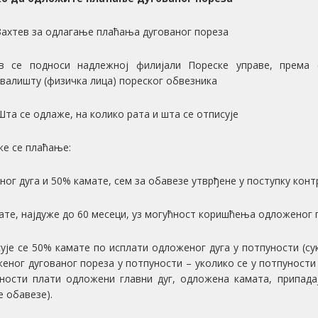
Захтев за одлагање плаћања дугованог пореза
в се подноси надлежној филијали Пореске управе, према 
валишту (физичка лица) пореског обвезника
Шта се одлаже, на колико рата и шта се отписује
е се плаћање:
вног дуга и 50% камате, сем за обавезе утврђене у поступку конт
рате, најдуже до 60 месеци, уз могућност коришћења одложеног п
ује се 50% камате по исплати одложеног дуга у потпуности (су
еног дугованог пореза у потпуности – уколико се у потпуности
ности плати одложени главни дуг, одложена камата, припада
е обавезе).