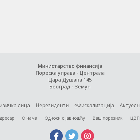
Министарство финансија
Пореска управа - Централа
Цара Душана 145
Београд - Земун
изичка лица
Нерезиденти
еФискализација
Актуелн
дресар
О нама
Односи с јавношћу
Ваш порезник
ЦВП