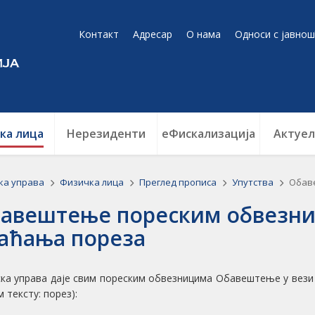
Контакт
Адресар
О нама
Односи с јавнош
ка лица
Нерезиденти
еФискализација
Актуел
ка управа
Физичка лица
Преглед прописа
Упутства
Обав
авештење пореским обвезни
аћања пореза
ка управа даје свим пореским обвезницима Обавештење у вези 
 тексту: порез):