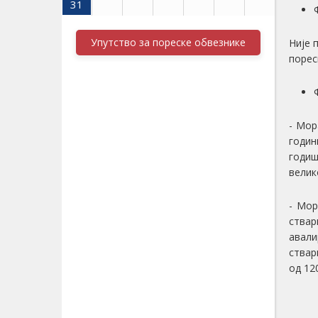
31
Упутство за пореске обвезнике
Није 
порес
- Мор
годин
годиш
велик
- Мор
ствар
авали
ствар
од 12