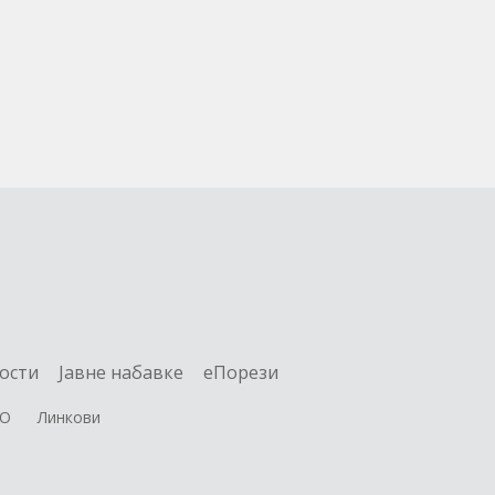
ости
Jавне набавке
еПорези
О
Линкови