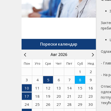
Захте
преби
Порески календар
Одлаж
Авг 2026
- Гла
Пон
Уто
Сре
Чет
Пет
Суб
Нед
1
2
- На 
3
4
5
6
7
8
9
Отпис
10
11
12
13
14
15
16
одлож
17
18
19
20
21
22
23
потпу
текућ
24
25
26
27
28
29
30