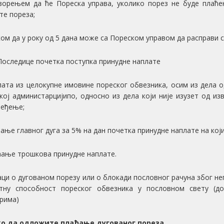
зорењем да ће Пореска управа, уколико порез не буде плаће
те пореза;
ком да у року од 5 дана може са Пореском управом да расправи с
Последице почетка поступка принудне наплате
лата из целокупне имовине пореског обвезника, осим из дела о
кој администарцијипо, односно из дела који није изузет од и
еђење;
ћање главног дуга за 5% на дан почетка принудне наплате на кој
ћање трошкова принудне наплате.
аци о дугованом порезу или о блокади пословног рачуна због не
тну способност пореског обвезника у пословном свету (д
рима)
ако да одложите плаћање дугованог пореза