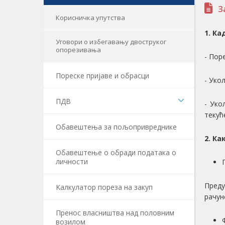
З
Корисничка упутства
1. Ка
Уговори о избегавању двоструког
опорезивања
- Пор
Пореске пријаве и обрасци
- Уко
ПДВ
- Уко
текућ
Обавештења за пољопривреднике
2. Ка
Обавештење о обради података о
личности
Преду
Kалкулатор пореза на закуп
рачун
Пренос власништва над половним
возилом