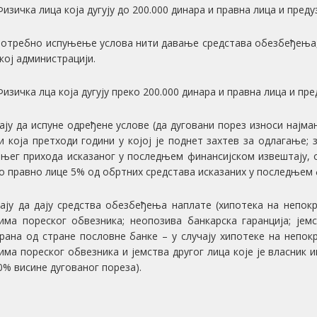
Физичка лица која дугују до 200.000 динара и правна лица и преду
потребно испуњење услова нити давање средстава обезбеђења, у 
кој администрацији.
Физичка лца која дугују преко 200.000 динара и правна лица и пре
ају да испуне одређене услове (да дуговани порез износи најм
и која претходи години у којој је поднет захтев за одлагање;
њег прихода исказаног у последњем финансијском извештају, 
о правно лице 5% од обртних средстава исказаних у последњем 
ају да дају средства обезбеђења наплате (хипотека на непок
има пореског обвезника; неопозива банкарска гаранција; јем
рана од стране пословне банке – у случају хипотеке на непок
има пореског обвезника и јемства другог лица које је власник
0% висине дугованог пореза).