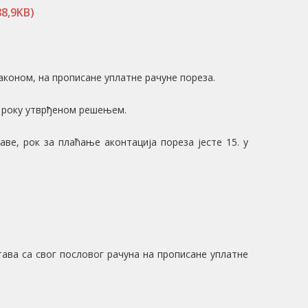
88,9KB)
законом, на прописане уплатне рачуне пореза.
у року утврђеном решењем.
ве, рок за плаћање аконтација пореза јесте 15. у
ава са свог пословог рачуна на прописане уплатне