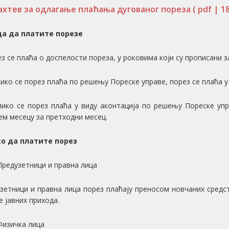
ахтев за одлагање плаћања дугованог пореза
( pdf | 1
да да платите порезе
ез се плаћа о доспелости пореза, у роковима који су прописани 
лико се порез плаћа по решењу Пореске управе, порез се плаћа 
лико се порез плаћа у виду аконтација по решењу Пореске упра
ем месецу за претходни месец.
ко да платите порез
Предузетници и правна лица
зетници и правна лица порез плаћају преносом новчаних средст
е јавних прихода.
Физичка лица