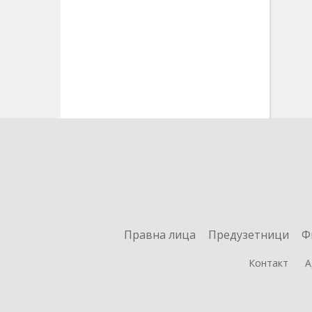
Правна лица
Предузетници
Ф
Контакт
А