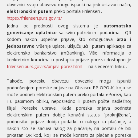
obveznici svoju obavezu mogu ispuniti na jednostavan način,
elektronskim putem
preko portala Frilenseri
.
https://frilenseri.purs.gov.rs/
Jedna od prednosti ovog sistema je
automatsko
generisanje uplatnice
sa svim potrebnim podacima i QR
kodom nakon uspešne prijave, što omogućava
brzo i
jednostavno
vršenje uplate, uključujući i putem aplikacije za
elektronsko bankarstvo (mBanking)
.
Više informacija o
konkretnim koracima u postupku prijave poreza dostupno je
frilenseri.purs.gov.rs/prijavi-porez.html
na sledećem linku:
.
Takođe, poresku obavezu obveznici mogu ispuniti
podnošenjem poreske prijave na Obrascu PP OPO-K, koja se
može podneti elektronskim putem preko portala ePorezi, kao
i u papirnom obliku, neposredno ili putem pošte nadležnoj
filijali Poreske uprave. Kada poreska prijava podneta
elektronskim putem dobije konačni status "proknjižena“,
podnosilac prijave dobija podatke o nalogu za plaćanje, a
nakon što se sačuva nalog za plaćanje, na portalu će biti
prikazan QR kod, koji se može koristiti za plaćanje poreske