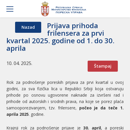
Prijava prihoda
Nazad
frilensera za prvi
kvartal 2025. godine od 1. do 30.
aprila
10. 04. 2025.
Štampaj
Rok za podnošenje poreskih prijava za prvi kvartal u ovoj
godini, za sva fizička lica u Republici Srbiji koja ostvaruju
prihode po osnovu ugovorene naknade za izvršeni rad i
prihode od autorskih i srodnih prava, na koje se porez plaća
samooporezivanjem, tzv. frilensere,
počeo je da teče 1.
aprila 2025
. godine.
Krajnji rok za podnošenje prijave je
30. april
, a poreski