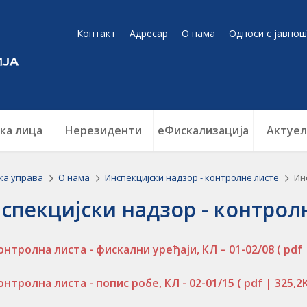
Контакт
Адресар
О нама
Односи с јавнош
ка лица
Нерезиденти
еФискализација
Актуел
ка управа
О нама
Инспекцијски надзор - контролне листе
Ин
спекцијски надзор - контрол
онтролна листа - фискални уређаји, КЛ – 01-02/08
( pdf
онтролна листа - попис робе, КЛ - 02-01/15
( pdf | 325,2