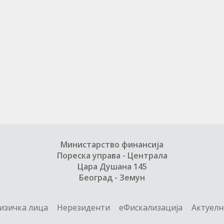
Министарство финансија
Пореска управа - Централа
Цара Душана 145
Београд - Земун
изичка лица
Нерезиденти
еФискализација
Актуелн