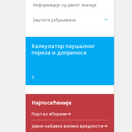
Информaције од јавног значаја
Заштита узбуњивача
Калкулатор паушалног
пореза и доприноса
Најпосећеније
Портал еПорези
Јавне набавке велике вредности