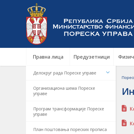
Правна лица
Предузетници
Физич
Делокруг рада Пореске управе
Порес
Организациона шема Пореске
Ин
управе
К
Програм трансформације Пореске
управе
К
План поштовања пореских прописа