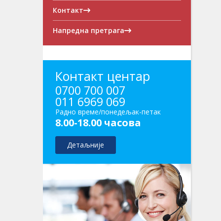
Контакт
Напредна претрага
Контакт центар
0700 700 007
011 6969 069
Радно време/понедељак-петак
8.00-18.00 часова
Детаљније