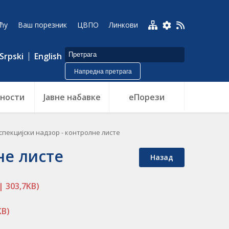
ћу
Ваш порезник
ЦВПО
Линкови
Srpski
English
Напредна претрага
ности
Jавне набавке
еПорези
спекцијски надзор - контролне листе
не листе
Назад
 | 303,7KB)
KB)