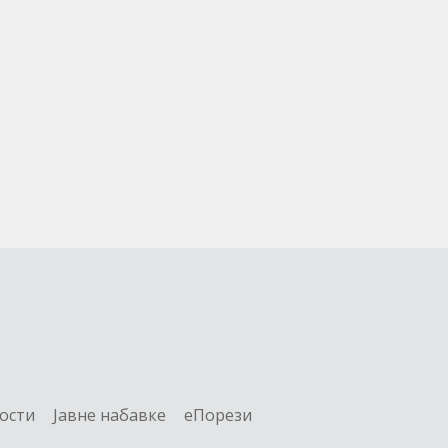
ости
Jавне набавке
еПорези