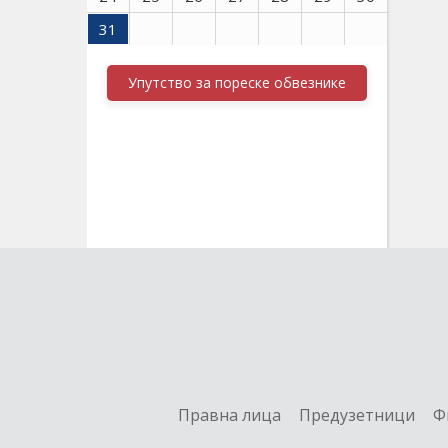
31
Упутство за пореске обвезнике
Правна лица
Предузетници
Ф