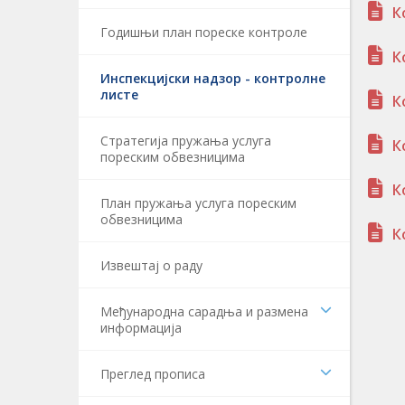
К
Годишњи план пореске контроле
К
Инспекцијски надзор - контролне
листе
К
Стратегија пружања услуга
К
пореским обвезницима
К
План пружања услуга пореским
обвезницима
К
Извештај о раду
Међународна сарадња и размена
информација
Преглед прописа