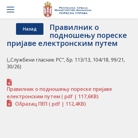
Правилник о
Назад
подношењу пореске
пријаве електронским путем
(„Службени гласник РС“, бр. 113/13, 104/18, 99/21,
30/26)
Правилник о подношењу пореске пријаве
електронским путем
( pdf | 117,6KB)
Образац ПЕП
( pdf | 112,4KB)