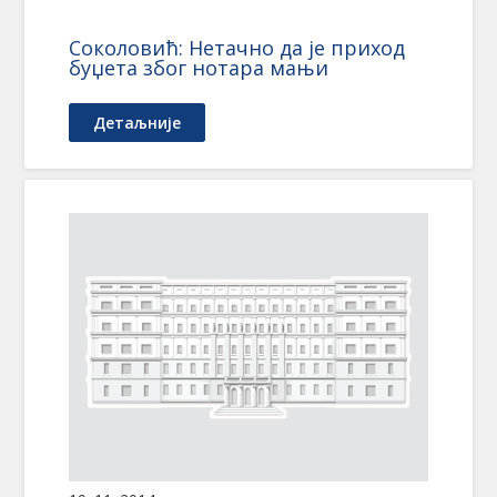
Соколовић: Нетачно да је приход
буџета због нотара мањи
Детаљније