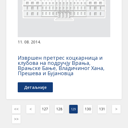
11. 08. 2014.
Извршен претрес коцкарница и
клубова на подручју Врања,
Врањске Бање, Владичиног Хана,
Прешева и Бујановца
Детаљније
<<
<
>
127
128
130
131
129
>>