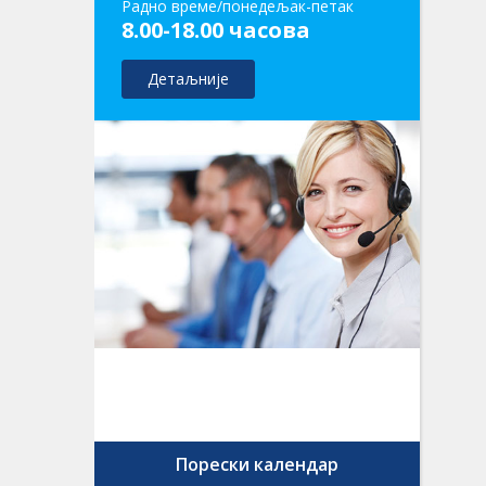
Радно време/понедељак-петак
8.00-18.00 часова
Детаљније
Порески календар