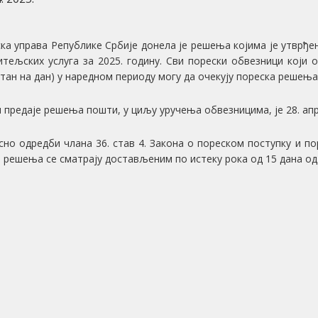
ка управа Републике Србије донела је решења којима је утврђе
итељских услуга за 2025. годину. Сви порески обвезници који 
 стан на дан) у наредном периоду могу да очекују пореска решења
 предаје решења пошти, у циљу уручења обвезницима, је 28. апри
сно одредби члана 36. став 4. Закона о пореском поступку и пореск
) решења се сматрају достављеним по истеку рока од 15 дана од