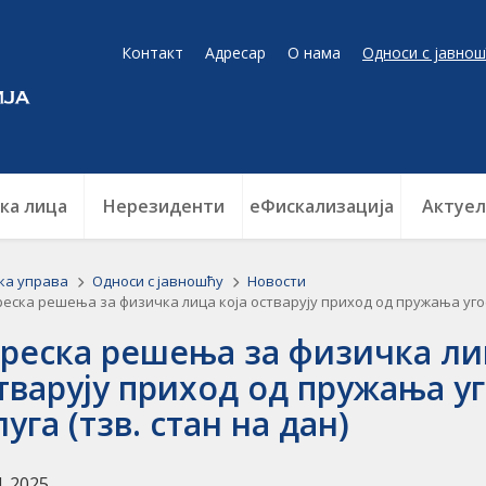
Контакт
Адресар
О нама
Односи с јавнош
ка лица
Нерезиденти
еФискализација
Актуел
ка управа
Односи с јавношћу
Новости
еска решења за физичка лица која остварују приход од пружања угост
реска решења за физичка ли
тварују приход од пружања у
луга (тзв. стан на дан)
4. 2025.