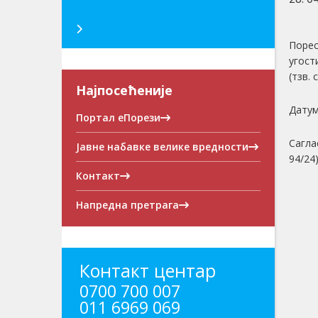
Порес
угост
(тзв.
Најпосећеније
Датум
Портал еПорези
Сагла
Јавне набавке велике вредности
94/24
Контакт
Напредна претрага
Контакт центар
0700 700 007
011 6969 069