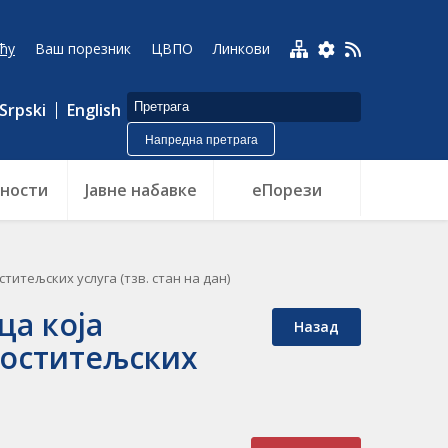
ћу
Ваш порезник
ЦВПО
Линкови
Srpski
English
Напредна претрага
ности
Jавне набавке
еПорези
итељских услуга (тзв. стан на дан)
ца која
Назад
гоститељских