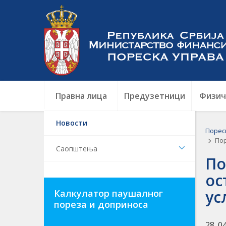
Правна лица
Предузетници
Физич
Новости
Порес
Пор
Саопштења
По
ос
ус
Калкулатор паушалног
пореза и доприноса
28. 0