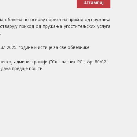
Штампај
на обавеза по основу пореза на приход од пружања
остварују приход од пружања угоститељских услуга
.
л 2025. године и исти је за све обвезнике.
ој администрацији (''Сл. гласник РС'', бр. 80/02 ...
 дана предаје пошти.